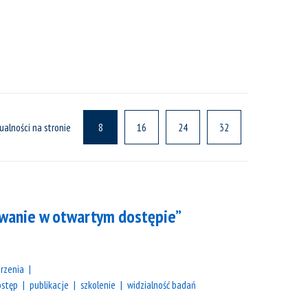
ualności na stronie
8
16
24
32
owanie w otwartym dostępie”
rzenia
ostęp
publikacje
szkolenie
widzialność badań