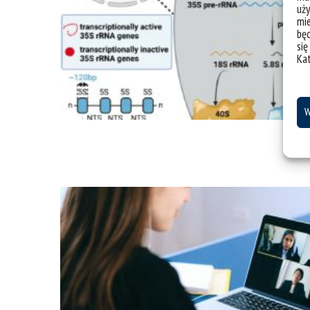
uży
mie
bę
się
Ka
W