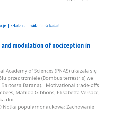
acje
szkolenie
widzialność badań
s and modulation of nociception in
al Academy of Sciences (PNAS) ukazała się
u przez trzmiele (Bombus terrestris) we
Bartosza Barana). Motivational trade-offs
bees, Matilda Gibbons, Elisabetta Versace,
ka doi:
19 Notka popularnonaukowa: Zachowanie