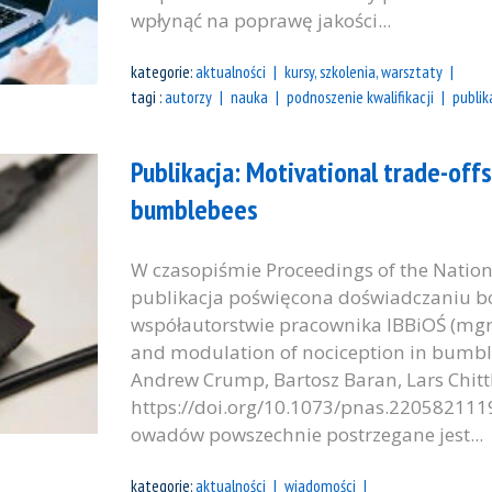
wpłynąć na poprawę jakości...
kategorie:
aktualności
kursy, szkolenia, warsztaty
tagi :
autorzy
nauka
podnoszenie kwalifikacji
publik
Publikacja: Motivational trade-off
bumblebees
W czasopiśmie Proceedings of the Nation
publikacja poświęcona doświadczaniu ból
współautorstwie pracownika IBBiOŚ (mgr 
and modulation of nociception in bumble
Andrew Crump, Bartosz Baran, Lars Chitt
https://doi.org/10.1073/pnas.22058211
owadów powszechnie postrzegane jest...
kategorie:
aktualności
wiadomości