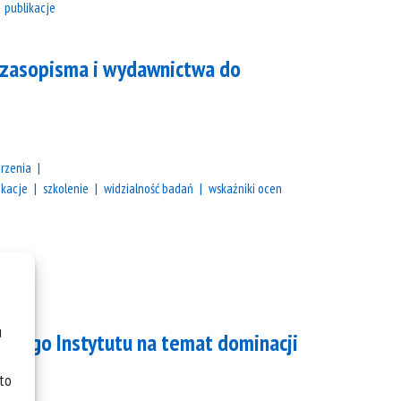
publikacje
czasopisma i wydawnictwa do
rzenia
ikacje
szkolenie
widzialność badań
wskaźniki ocen
u
szego Instytutu na temat dominacji
ce.
 to