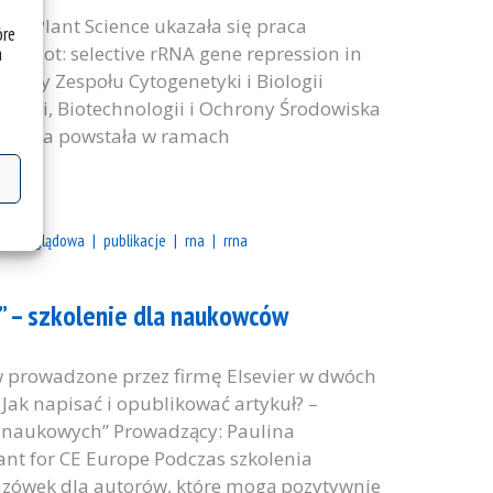
 in Plant Science ukazała się praca
óre
or not: selective rRNA gene repression in
a
wnicy Zespołu Cytogenetyki i Biologii
ologii, Biotechnologii i Ochrony Środowiska
likacja powstała w ramach
a przeglądowa
publikacje
rna
rrna
?” – szkolenie dla naukowców
 prowadzone przez firmę Elsevier w dwóch
Jak napisać i opublikować artykuł? –
ań naukowych” Prowadzący: Paulina
nt for CE Europe Podczas szkolenia
kazówek dla autorów, które mogą pozytywnie