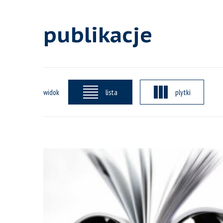
publikacje
widok
lista
plytki