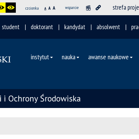
strefa proj
A
wsparcie
czcionka
A
A
student
doktorant
kandydat
absolwent
pra
instytut
nauka
awanse naukowe
ii i Ochrony Środowiska