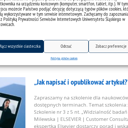
tkownika na urządzeniu końcowym (komputer, smartfon, tablet, itp.). W tym
8 lutego 2023 r. w opiniotwórczym Trends
jscu możecie Państwo podjąć decyzję dotyczącą typów plików cookies, kt
przeglądowa pod tytułem Switch them off 
dą wykorzystywane w tym serwisie internetowym. Zachęcamy do zapoznani
 z Polityką Prywatności Serwisów Internetowych Uniwersytetu Śląskiego w
grasses. Jej wiodącymi autorami są praco
towicach.
Molekularnej Roślin (ZCBMR) Instytutu Bi
na Wydziale Nauk Przyrodniczych, a pub
międzynarodowej...
łącz wszystkie ciasteczka
Odrzuć
Zobacz preferencje
kategorie:
aktualności
osiągnięcia
wiadomości
Polityka plików cookies
tagi :
botanika
brachypodium
dna
genetyka
prac
„Jak napisać i opublikować artykuł
Zapraszamy na szkolenie dla naukowców
dostępnych terminach. Temat szkolenia: 
Szkolenie nr 3 z 5 nt. „Widzialność bad
Milewska | ELSEVIER | Customer Consulta
ekspertka Elsevier dostarczy porad i ws