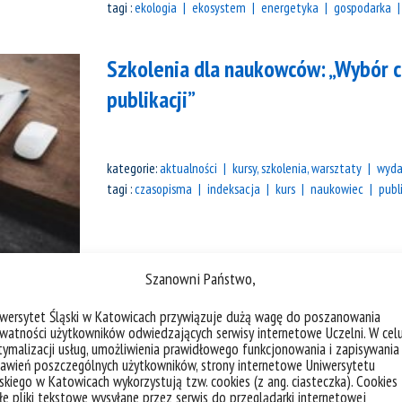
tagi :
ekologia
ekosystem
energetyka
gospodarka
Szkolenia dla naukowców: „Wybór 
publikacji”
kategorie:
aktualności
kursy, szkolenia, warsztaty
wyda
tagi :
czasopisma
indeksacja
kurs
naukowiec
publ
Szanowni Państwo,
iwersytet Śląski w Katowicach przywiązuje dużą wagę do poszanowania
watności użytkowników odwiedzających serwisy internetowe Uczelni. W cel
Praca przeglądowa pracowników na
ymalizacji usług, umożliwienia prawidłowego funkcjonowania i zapisywania
awień poszczególnych użytkowników, strony internetowe Uniwersytetu
jąderkowej w Trends in Plant Scien
skiego w Katowicach wykorzystują tzw. cookies (z ang. ciasteczka). Cookies
e pliki tekstowe wysyłane przez serwis do przeglądarki internetowej