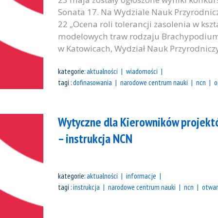
Sonata 17. Na Wydziale Nauk Przyrodnic
22 „Ocena roli tolerancji zasolenia w ksz
modelowych traw rodzaju Brachypodium” 
w Katowicach, Wydział Nauk Przyrodniczyc
kategorie:
aktualności
wiadomości
tagi :
dofinasowania
narodowe centrum nauki
ncn
o
Wytyczne dla Kierowników projektó
– instrukcja NCN
kategorie:
aktualności
informacje
tagi :
instrukcja
narodowe centrum nauki
ncn
otwar