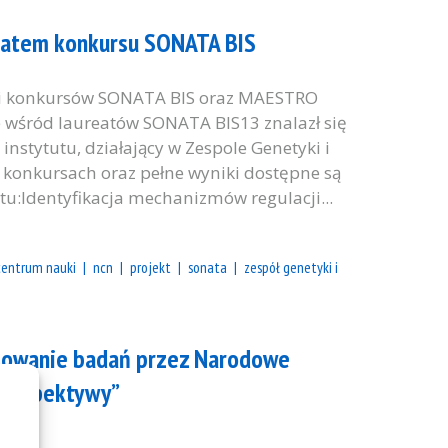
reatem konkursu SONATA BIS
ki konkursów SONATA BIS oraz MAESTRO
 wśród laureatów SONATA BIS13 znalazł się
instytutu, działający w Zespole Genetyki i
 konkursach oraz pełne wyniki dostępne są
tu:Identyfikacja mechanizmów regulacji...
centrum nauki
ncn
projekt
sonata
zespół genetyki i
nsowanie badań przez Narodowe
 perspektywy”