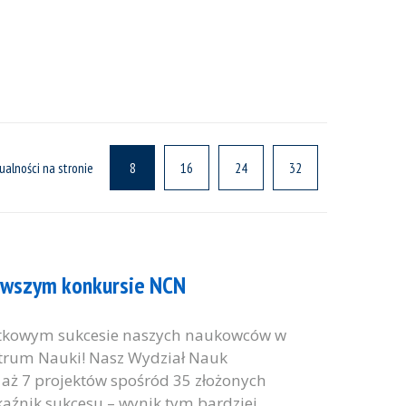
ualności na stronie
8
16
24
32
owszym konkursie NCN
ątkowym sukcesie naszych naukowców w
rum Nauki! Nasz Wydział Nauk
 aż 7 projektów spośród 35 złożonych
aźnik sukcesu – wynik tym bardziej