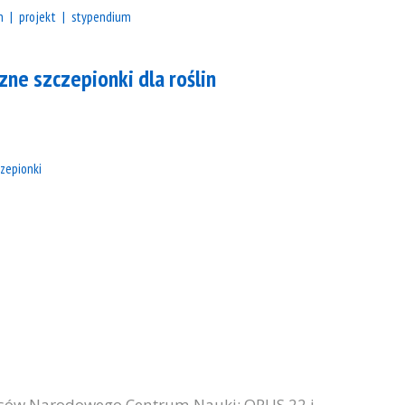
n
projekt
stypendium
zne szczepionki dla roślin
czepionki
ursów Narodowego Centrum Nauki: OPUS 22 i