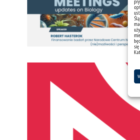
pry
opt
ust
Ślą
mał
uży
mie
bę
się
Ka
W