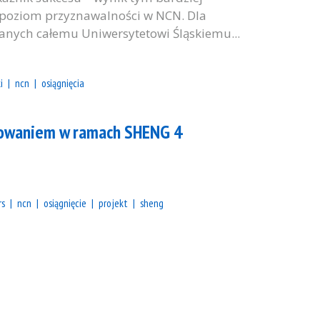
 poziom przyznawalności w NCN. Dla
anych całemu Uniwersytetowi Śląskiemu...
i
ncn
osiągnięcia
ansowaniem w ramach SHENG 4
rs
ncn
osiągnięcie
projekt
sheng