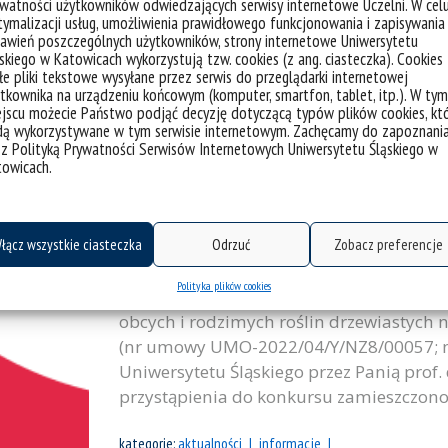
watności użytkowników odwiedzających serwisy internetowe Uczelni. W cel
kategorie:
aktualności
spotkania, wykłady
wydarzenia
ymalizacji usług, umożliwienia prawidłowego funkcjonowania i zapisywania
awień poszczególnych użytkowników, strony internetowe Uniwersytetu
tagi :
finansowanie badań
ibbios
narodowe centrum na
skiego w Katowicach wykorzystują tzw. cookies (z ang. ciasteczka). Cookies
e pliki tekstowe wysyłane przez serwis do przeglądarki internetowej
tkownika na urządzeniu końcowym (komputer, smartfon, tablet, itp.). W tym
jscu możecie Państwo podjąć decyzję dotyczącą typów plików cookies, kt
dą wykorzystywane w tym serwisie internetowym. Zachęcamy do zapoznani
 z Polityką Prywatności Serwisów Internetowych Uniwersytetu Śląskiego w
towicach.
Rozwiązanie konkursu na stypend
łącz wszystkie ciasteczka
Odrzuć
Zobacz preferencje
12 czerwca 2023 r. komisja stypendialn
Polityka plików cookies
naukowe NCN finansowane w ramach pr
obcych i rodzimych roślin drzewiastych n
(nr umowy UMO-2022/04/Y/NZ8/00057; nr
Uniwersytetu Śląskiego przez Panią prof
przystąpienia do konkursu zamieszczono 
kategorie:
aktualności
informacje