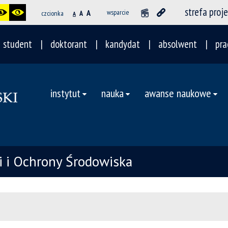
strefa proj
A
wsparcie
czcionka
A
A
student
doktorant
kandydat
absolwent
pra
instytut
nauka
awanse naukowe
ii i Ochrony Środowiska