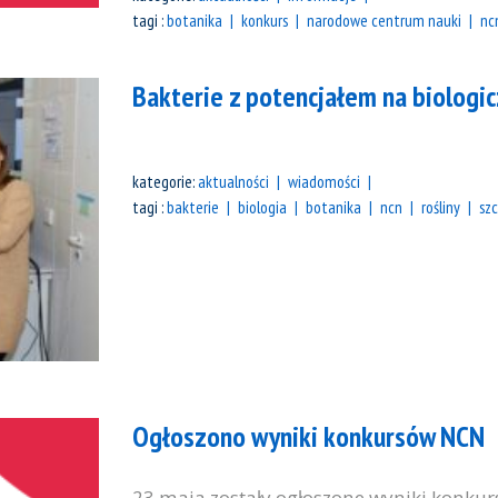
tagi :
botanika
konkurs
narodowe centrum nauki
nc
Bakterie z potencjałem na biologic
kategorie:
aktualności
wiadomości
tagi :
bakterie
biologia
botanika
ncn
rośliny
sz
Ogłoszono wyniki konkursów NCN
23 maja zostały ogłoszone wyniki konk