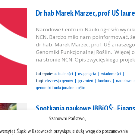
Dr hab Marek Marzec, prof UŚ lau
Narodowe Centrum Nauki ogłosiło wyni
NCN. Bardzo miło nam poinformować, że
dr hab. Marek Marzec, prof. UŚ z naszego 
Genomiki Funkcjonalnej Roślin. Więcej o
na stronie NCN. Opis zwycięskiego projek
kategorie:
aktualności
osiągnięcia
wiadomości
tagi :
ekspresja genów
jęczmień
konkurs
narodowe 
genomiki funkcjonalnej roślin
Spotkania naukowe IBBiOŚ: „Fina
Centrum Nauki – (nie)możliwości i
Szanowni Państwo,
iwersytet Śląski w Katowicach przywiązuje dużą wagę do poszanowania