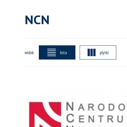
NCN
widok
lista
plytki