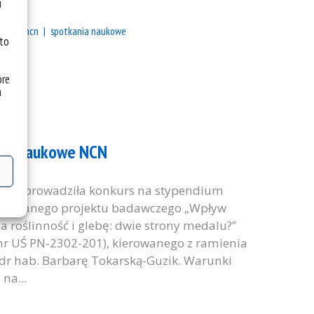
u
uki
ncn
spotkania naukowe
 to
óre
a
ium naukowe NCN
a przeprowadziła konkurs na stypendium
zyznanego projektu badawczego „Wpływ
a roślinność i glebę: dwie strony medalu?”
 UŚ PN-2302-201), kierowanego z ramienia
. dr hab. Barbarę Tokarską-Guzik. Warunki
na...