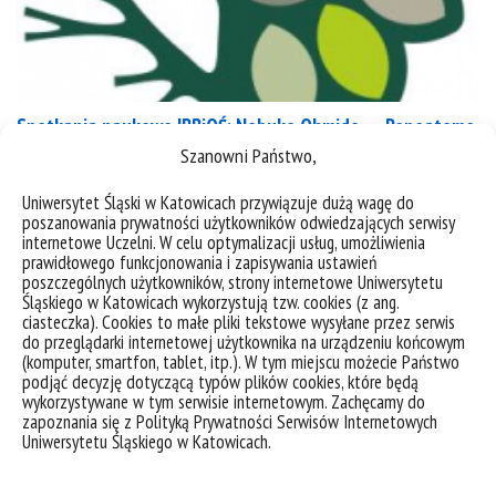
Spotkania naukowe IBBiOŚ: Nobuko Ohmido – „Repeatome
and Cytogenetics Landscapes in Ornamental Hortensias”
Szanowni Państwo,
Uniwersytet Śląski w Katowicach przywiązuje dużą wagę do
poszanowania prywatności użytkowników odwiedzających serwisy
kategorie:
aktualności
spotkania, wykłady
wydarzenia
internetowe Uczelni. W celu optymalizacji usług, umożliwienia
tagi :
botanika
cytogenetyka
genetyka
hortensje
spotkania naukowe ibbioś
wykład
prawidłowego funkcjonowania i zapisywania ustawień
poszczególnych użytkowników, strony internetowe Uniwersytetu
Śląskiego w Katowicach wykorzystują tzw. cookies (z ang.
ciasteczka). Cookies to małe pliki tekstowe wysyłane przez serwis
do przeglądarki internetowej użytkownika na urządzeniu końcowym
(komputer, smartfon, tablet, itp.). W tym miejscu możecie Państwo
podjąć decyzję dotyczącą typów plików cookies, które będą
wykorzystywane w tym serwisie internetowym. Zachęcamy do
zapoznania się z Polityką Prywatności Serwisów Internetowych
Uniwersytetu Śląskiego w Katowicach.
deklaracja dostępności