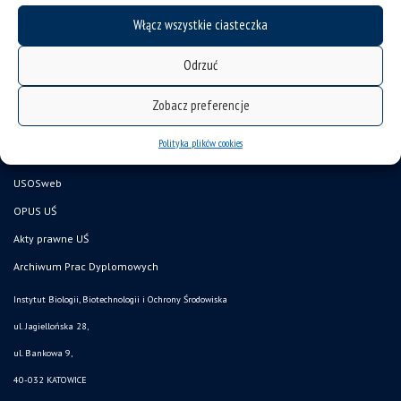
mapa strony
Włącz wszystkie ciasteczka
Wydział Nauk Przyrodniczych
Odrzuć
Pracownik UŚ
Doktorant UŚ
Zobacz preferencje
Kandydat
Polityka plików cookies
CINIBA
USOSweb
OPUS UŚ
Akty prawne UŚ
Archiwum Prac Dyplomowych
Instytut Biologii, Biotechnologii i Ochrony Środowiska
ul. Jagiellońska 28,
ul. Bankowa 9,
40-032 KATOWICE