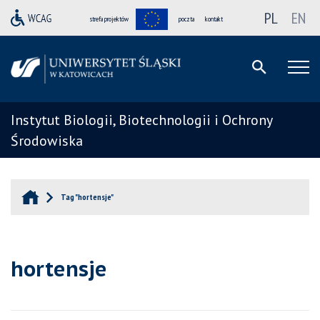
PL
EN
strefa projektów
poczta
kontakt
Instytut Biologii, Biotechnologii i Ochrony
Środowiska
Tag "hortensje"
hortensje