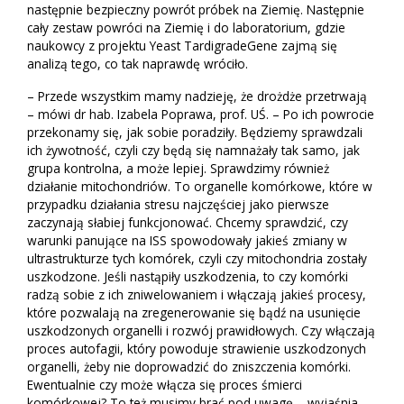
następnie bezpieczny powrót próbek na Ziemię. Następnie
cały zestaw powróci na Ziemię i do laboratorium, gdzie
naukowcy z projektu Yeast TardigradeGene zajmą się
analizą tego, co tak naprawdę wróciło.
– Przede wszystkim mamy nadzieję, że drożdże przetrwają
– mówi dr hab. Izabela Poprawa, prof. UŚ. – Po ich powrocie
przekonamy się, jak sobie poradziły. Będziemy sprawdzali
ich żywotność, czyli czy będą się namnażały tak samo, jak
grupa kontrolna, a może lepiej. Sprawdzimy również
działanie mitochondriów. To organelle komórkowe, które w
przypadku działania stresu najczęściej jako pierwsze
zaczynają słabiej funkcjonować. Chcemy sprawdzić, czy
warunki panujące na ISS spowodowały jakieś zmiany w
ultrastrukturze tych komórek, czyli czy mitochondria zostały
uszkodzone. Jeśli nastąpiły uszkodzenia, to czy komórki
radzą sobie z ich zniwelowaniem i włączają jakieś procesy,
które pozwalają na zregenerowanie się bądź na usunięcie
uszkodzonych organelli i rozwój prawidłowych. Czy włączają
proces autofagii, który powoduje strawienie uszkodzonych
organelli, żeby nie doprowadzić do zniszczenia komórki.
Ewentualnie czy może włącza się proces śmierci
komórkowej? To też musimy brać pod uwagę – wyjaśnia