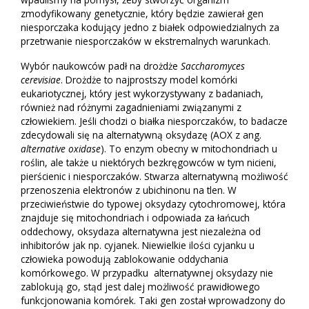
zmodyfikowany genetycznie, który będzie zawierał gen
niesporczaka kodujący jedno z białek odpowiedzialnych za
przetrwanie niesporczaków w ekstremalnych warunkach.
Wybór naukowców padł na drożdże
Saccharomyces
cerevisiae
. Drożdże to najprostszy model komórki
eukariotycznej, który jest wykorzystywany z badaniach,
również nad różnymi zagadnieniami związanymi z
człowiekiem. Jeśli chodzi o białka niesporczaków, to badacze
zdecydowali się na alternatywną oksydazę (AOX z ang.
alternative oxidase
). To enzym obecny w mitochondriach u
roślin, ale także u niektórych bezkręgowców w tym nicieni,
pierścienic i niesporczaków. Stwarza alternatywną możliwość
przenoszenia elektronów z ubichinonu na tlen. W
przeciwieństwie do typowej oksydazy cytochromowej, która
znajduje się mitochondriach i odpowiada za łańcuch
oddechowy, oksydaza alternatywna jest niezależna od
inhibitorów jak np. cyjanek. Niewielkie ilości cyjanku u
człowieka powodują zablokowanie oddychania
komórkowego. W przypadku alternatywnej oksydazy nie
zablokują go, stąd jest dalej możliwość prawidłowego
funkcjonowania komórek. Taki gen został wprowadzony do