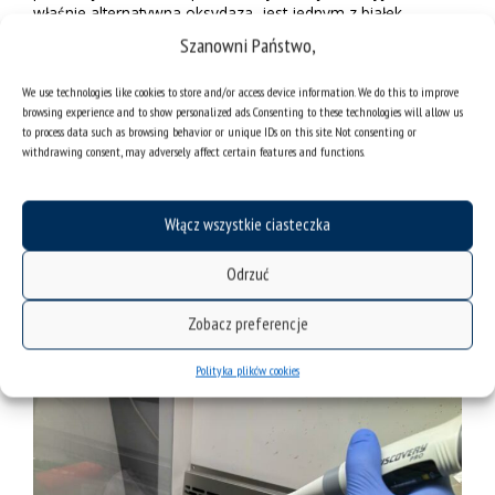
właśnie alternatywna oksydaza jest jednym z białek
odpowiedzialnych za dobre wchodzenie niesporczaków w
Szanowni Państwo,
stan anhydrobiozy. Naukowcy liczą na to, że być może
również u drożdży będzie ona dla komórek ochroną przed
We use technologies like cookies to store and/or access device information. We do this to improve
promieniowaniem.
browsing experience and to show personalized ads. Consenting to these technologies will allow us
to process data such as browsing behavior or unique IDs on this site. Not consenting or
Niesporczaki to kosmiczni piraci. Potrafią przetrwać bardzo
withdrawing consent, may adversely affect certain features and functions.
wysokie i bardzo niskie temperatury. Dopóki nie natkną się
na wodę i znajdują się w postaci tzw. cyst baryłek, czyli w
postaci anhydrobiotycznej, to w takim stanie potrafią
Włącz wszystkie ciasteczka
przetrwać nawet kilkadziesiąt lat. Niesporczaki także bardzo
dobrze sobie radzą z zamrożeniem i po rozmrożeniu
potrafią normalnie funkcjonować.
Odrzuć
Zobacz preferencje
Polityka plików cookies