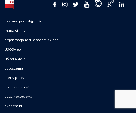
deklaracja dostępności
mapa strony
organizacja roku akademickiego
USOSweb
UŚ od A do Z
ogłoszenia
oferty pracy
jak pracujemy?
baza noclegowa
akademiki
Wirtualny UŚ
akty prawne UŚ
bezpieczeństwo w uczelni