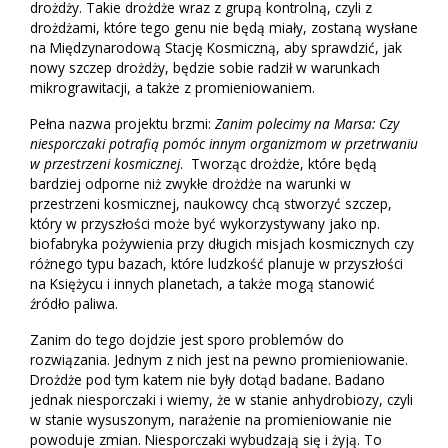
drożdży. Takie drożdże wraz z grupą kontrolną, czyli z
drożdżami, które tego genu nie będą miały, zostaną wysłane
na Międzynarodową Stację Kosmiczną, aby sprawdzić, jak
nowy szczep drożdży, będzie sobie radził w warunkach
mikrograwitacji, a także z promieniowaniem.
Pełna nazwa projektu brzmi:
Zanim polecimy na Marsa: Czy
niesporczaki potrafią pomóc innym organizmom w przetrwaniu
w przestrzeni kosmicznej
. Tworząc drożdże, które będą
bardziej odporne niż zwykłe drożdże na warunki w
przestrzeni kosmicznej, naukowcy chcą stworzyć szczep,
który w przyszłości może być wykorzystywany jako np.
biofabryka pożywienia przy długich misjach kosmicznych czy
różnego typu bazach, które ludzkość planuje w przyszłości
na Księżycu i innych planetach, a także mogą stanowić
źródło paliwa.
Zanim do tego dojdzie jest sporo problemów do
rozwiązania. Jednym z nich jest na pewno promieniowanie.
Drożdże pod tym katem nie były dotąd badane. Badano
jednak niesporczaki i wiemy, że w stanie anhydrobiozy, czyli
w stanie wysuszonym, narażenie na promieniowanie nie
powoduje zmian. Niesporczaki wybudzają się i żyją. To