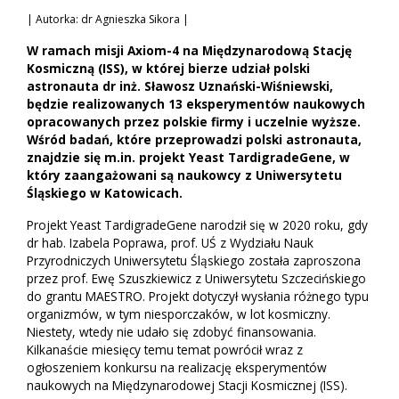
| Autorka: dr Agnieszka Sikora |
W ramach misji Axiom-4 na Międzynarodową Stację
Kosmiczną (ISS), w której bierze udział polski
astronauta dr inż. Sławosz Uznański-Wiśniewski,
będzie realizowanych 13 eksperymentów naukowych
opracowanych przez polskie firmy i uczelnie wyższe.
Wśród badań, które przeprowadzi polski astronauta,
znajdzie się m.in. projekt Yeast TardigradeGene, w
który zaangażowani są naukowcy z Uniwersytetu
Śląskiego w Katowicach.
Projekt Yeast TardigradeGene narodził się w 2020 roku, gdy
dr hab. Izabela Poprawa, prof. UŚ z Wydziału Nauk
Przyrodniczych Uniwersytetu Śląskiego została zaproszona
przez prof. Ewę Szuszkiewicz z Uniwersytetu Szczecińskiego
do grantu MAESTRO. Projekt dotyczył wysłania różnego typu
organizmów, w tym niesporczaków, w lot kosmiczny.
Niestety, wtedy nie udało się zdobyć finansowania.
Kilkanaście miesięcy temu temat powrócił wraz z
ogłoszeniem konkursu na realizację eksperymentów
naukowych na Międzynarodowej Stacji Kosmicznej (ISS).