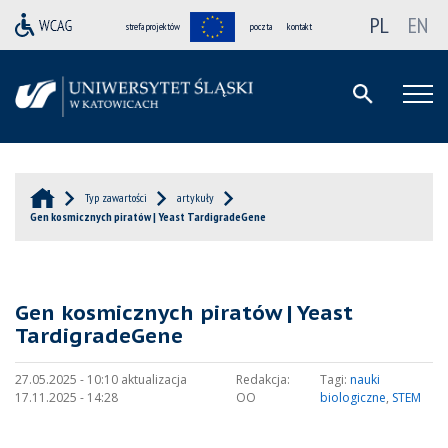
PL
EN
strefa projektów
poczta
kontakt
Typ zawartości
artykuły
Gen kosmicznych piratów | Yeast TardigradeGene
Gen kosmicznych piratów | Yeast
TardigradeGene
27.05.2025 - 10:10 aktualizacja
Redakcja:
Tagi:
nauki
17.11.2025 - 14:28
OO
biologiczne
,
STEM