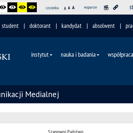
s
A
wsparcie
czcionka
A
A
student
doktorant
kandydat
absolwent
pra
instytut
nauka i badania
współprac
nikacji Medialnej
Szanowni Państwo,