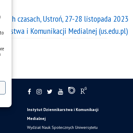
wych czasach, Ustroń, 27-28 listopada 2023
u
nikarstwa i Komunikacji Medialnej (us.edu.pl)
 to
óre
a
Instytut Dziennikarstwa i Komunikacji
Medialnej
Wydział Nauk Społecznych Uniwersytetu