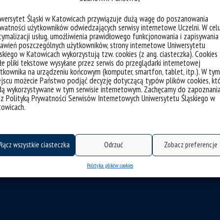
iwersytet Śląski w Katowicach przywiązuje dużą wagę do poszanowania
iach i praktyce. Komunikowanie (się) w cieka
watności użytkowników odwiedzających serwisy internetowe Uczelni. W cel
ymalizacji usług, umożliwienia prawidłowego funkcjonowania i zapisywania
awień poszczególnych użytkowników, strony internetowe Uniwersytetu
ia, etyka, prawo i mistrzowie | Instytut Dzien
skiego w Katowicach wykorzystują tzw. cookies (z ang. ciasteczka). Cookies
e pliki tekstowe wysyłane przez serwis do przeglądarki internetowej
tkownika na urządzeniu końcowym (komputer, smartfon, tablet, itp.). W tym
jscu możecie Państwo podjąć decyzję dotyczącą typów plików cookies, kt
dą wykorzystywane w tym serwisie internetowym. Zachęcamy do zapoznani
 z Polityką Prywatności Serwisów Internetowych Uniwersytetu Śląskiego w
towicach.
łącz wszystkie ciasteczka
Odrzuć
Zobacz preferencje
Polityka plików cookies