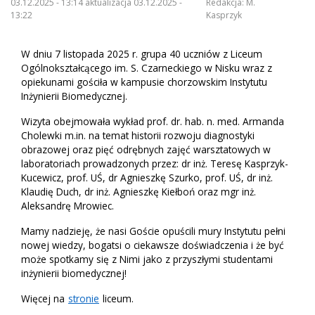
03.12.2025 - 13:14 aktualizacja 03.12.2025 -
Redakcja:
M.
13:22
Kasprzyk
W dniu 7 listopada 2025 r. grupa 40 uczniów z Liceum
Ogólnokształcącego im. S. Czarneckiego w Nisku wraz z
opiekunami gościła w kampusie chorzowskim Instytutu
Inżynierii Biomedycznej.
Wizyta obejmowała wykład prof. dr. hab. n. med. Armanda
Cholewki m.in. na temat historii rozwoju diagnostyki
obrazowej oraz pięć odrębnych zajęć warsztatowych w
laboratoriach prowadzonych przez: dr inż. Teresę Kasprzyk-
Kucewicz, prof. UŚ, dr Agnieszkę Szurko, prof. UŚ, dr inż.
Klaudię Duch, dr inż. Agnieszkę Kiełboń oraz mgr inż.
Aleksandrę Mrowiec.
Mamy nadzieję, że nasi Goście opuścili mury Instytutu pełni
nowej wiedzy, bogatsi o ciekawsze doświadczenia i że być
może spotkamy się z Nimi jako z przyszłymi studentami
inżynierii biomedycznej!
Więcej na
stronie
liceum.