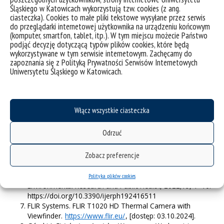
Sims M., Thompson J.P.
The effect of constitutive
Śląskiego w Katowicach wykorzystują tzw. cookies (z ang.
pigmentation on the measured emissivity of human skin
.
ciasteczka). Cookies to małe pliki tekstowe wysyłane przez serwis
PLoS One, 2020;15(11):e0241843. doi:
do przeglądarki internetowej użytkownika na urządzeniu końcowym
(komputer, smartfon, tablet, itp.). W tym miejscu możecie Państwo
10.1371/journal.pone.0241843.
podjąć decyzję dotyczącą typów plików cookies, które będą
Fernández-Cuevas I., Bouzas Marins J.C., Arnáiz Lastras J.,
wykorzystywane w tym serwisie internetowym. Zachęcamy do
Gómez Carmona P.M., Piñonosa Cano S., García-
zapoznania się z Polityką Prywatności Serwisów Internetowych
Concepción M.Á., et al.
Classification of factors influencing
Uniwersytetu Śląskiego w Katowicach.
the use of infrared thermography in humans: A
review
. Infrared Physics & Technology, 2015;71:28–55.
Lahiri BB, Bagavathiappan S, Jayakumar T, Philip J. Medical
applications of infrared thermography: A review.
Infrared
Włącz wszystkie ciasteczka
Phys Technol
July 01;55(4):221–235.
10.1016/j.infrared.2012.03.007
Odrzuć
Gorczewska, I., Szurko, A. M., Kiełboń, A. K., Stanek, A.,
Cholewka, A. J.
Determination of Internal Temperature by
Zobacz preferencje
Measuring the Temperature of the Body Surface Due to
Environmental Physical Factors – First Study of Fever
Screening in the COVID Pandemic
. International Journal of
Polityka plików cookies
Environmental Research and Public Health, 2022;19, 1–10.
https://doi.org/10.3390/ijerph192416511
FLIR Systems. FLIR T1020 HD Thermal Camera with
Viewfinder.
https://www.flir.eu/
, [dostęp: 03.10.2024].