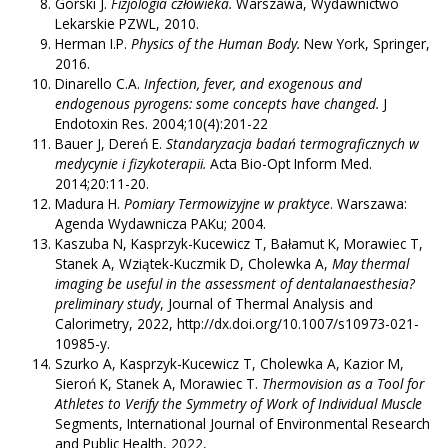
Górski J.
Fizjologia człowieka.
Warszawa, Wydawnictwo
Lekarskie PZWL, 2010.
Herman I.P.
Physics of the Human Body.
New York, Springer,
2016.
Dinarello C.A.
Infection, fever, and exogenous and
endogenous pyrogens: some concepts have changed.
J
Endotoxin Res. 2004;10(4):201-22
Bauer J, Dereń E.
Standaryzacja badań termograficznych w
medycynie i fizykoterapii.
Acta Bio-Opt Inform Med.
2014;20:11-20.
Madura H.
Pomiary Termowizyjne w praktyce
. Warszawa:
Agenda Wydawnicza PAKu; 2004.
Kaszuba N, Kasprzyk-Kucewicz T, Bałamut K, Morawiec T,
Stanek A, Wziątek-Kuczmik D, Cholewka A,
May thermal
imaging be useful in the assessment of dentalanaesthesia?
preliminary study
, Journal of Thermal Analysis and
Calorimetry, 2022, http://dx.doi.org/10.1007/s10973-021-
10985-y.
Szurko A, Kasprzyk-Kucewicz T, Cholewka A, Kazior M,
Sieroń K, Stanek A, Morawiec T.
Thermovision as a Tool for
Athletes to Verify the Symmetry of Work of Individual Muscle
Segments, International Journal of Environmental Research
and Public Health, 2022,