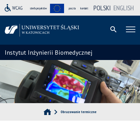
POLSKI
ENGLISH
strefa projektów
poczta
kontakt
Instytut Inżynierii Biomedycznej
Obrazowanie termiczne