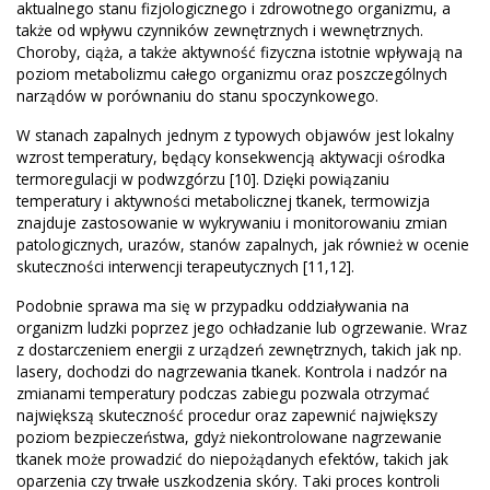
aktualnego stanu fizjologicznego i zdrowotnego organizmu, a
także od wpływu czynników zewnętrznych i wewnętrznych.
Choroby, ciąża, a także aktywność fizyczna istotnie wpływają na
poziom metabolizmu całego organizmu oraz poszczególnych
narządów w porównaniu do stanu spoczynkowego.
W stanach zapalnych jednym z typowych objawów jest lokalny
wzrost temperatury, będący konsekwencją aktywacji ośrodka
termoregulacji w podwzgórzu [10]. Dzięki powiązaniu
temperatury i aktywności metabolicznej tkanek, termowizja
znajduje zastosowanie w wykrywaniu i monitorowaniu zmian
patologicznych, urazów, stanów zapalnych, jak również w ocenie
skuteczności interwencji terapeutycznych [11,12].
Podobnie sprawa ma się w przypadku oddziaływania na
organizm ludzki poprzez jego ochładzanie lub ogrzewanie. Wraz
z dostarczeniem energii z urządzeń zewnętrznych, takich jak np.
lasery, dochodzi do nagrzewania tkanek. Kontrola i nadzór na
zmianami temperatury podczas zabiegu pozwala otrzymać
największą skuteczność procedur oraz zapewnić największy
poziom bezpieczeństwa, gdyż niekontrolowane nagrzewanie
tkanek może prowadzić do niepożądanych efektów, takich jak
oparzenia czy trwałe uszkodzenia skóry. Taki proces kontroli