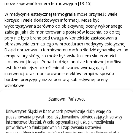
może zapewnić kamera termowizyjna [13-15].
W medycynie estetycznej termografia może przynieść wiele
korzyści i wiele dodatkowych informacji. Może być
wykorzystywana zarówno do obiektywnej oceny wykonanego
zabiegu jak i do monitorowania postępów leczenia, co do tej
pory nie było brane pod uwagę w kontekście zastosowania
obrazowania termicznego w procedurach medycyny estetycznej.
Dzięki obrazowaniu termicznemu można śledzić dynamikę zmian
temperatury skóry, co może być wskaźnikiem skuteczności
stosowanej terapii. Ponadto dzięki analizie termicznej możliwe
jest dokładniejsze określenie obszarów wymagających
interwencji oraz monitorowanie efektów terapii w sposób
bardziej precyzyjny niż za pomocą subiektywnej oceny
wzrokowej.
Szanowni Państwo,
Więcek B., De Mey G.
Termowizja w podczerwieni, podstawy i
Uniwersytet Śląski w Katowicach przywiązuje dużą wagę do
zastosowania.
Warszawa, Wydawnictwo PAK, 2011.
poszanowania prywatności użytkowników odwiedzających serwisy
Wiśniewski S., Wiśniewski S.T.
Wymiana Ciepła.
wydanie 6.
internetowe Uczelni. W celu optymalizacji usług, umożliwienia
Warszawa, WNT, 2009.
prawidłowego funkcjonowania i zapisywania ustawień
Charlton M., Stanley S.A., Whitman Z., Wenn V., Coats T.J.,
poszczególnych użytkowników, strony internetowe Uniwersytetu