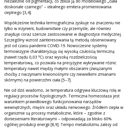
niezależnie od pigmentacji, co zbliża ją do modelowego „ciała
doskonale czarnego” – idealnego emitera promieniowania
cieplnego [3,4].
Współcześnie technika termograficzna zyskuje na znaczeniu nie
tylko w inżynierii, budownictwie czy przemyśle, ale również
znajduje coraz szersze zastosowanie w diagnostyce medycznej.
Szczególny wzrost zainteresowania tą metodą obserwowany
jest od czasu pandemii COVID-19. Nowoczesne systemy
termowizyjne charakteryzują się wysoką czułością termiczną
o
(nawet rzędu 0,03
C) oraz wysoką rozdzielczością
temperaturową, co pozwala na precyzyjne wykrywanie różnic
temperatury nawet między małymi obszarami (związanymi
choćby z naczyniami krwionośnymi czy niewielkimi zmianami
skórnymi) na powierzchni ciała [5–7].
Nie od dziś wiadomo, że temperatura odgrywa kluczową rolę w
regulacji procesów fizjologicznych. Termiczna homeostaza jest
warunkiem prawidłowego funkcjonowania narządów
wewnętrznych, mięśni oraz układu nerwowego. Źródłem ciepła w
organizmie są procesy metaboliczne, które – zgodnie z
doniesieniami literaturowymi – odpowiadają za blisko 60%
ogólnej produkcji energii [8,9]. Tempo metabolizmu zależy od