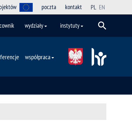
rojektów
poczta
kontakt
PL
EN
cownik
wydziały
instytuty
ferencje
współpraca