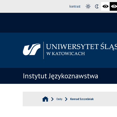
kontrast
Instytut Językoznawstwa
Osoby
Konrad Szcześniak