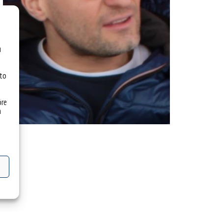
u
 to
óre
a