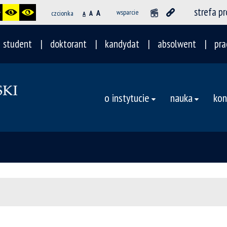
strefa p
A
wsparcie
czcionka
A
A
student
doktorant
kandydat
absolwent
pra
o instytucie
nauka
kon