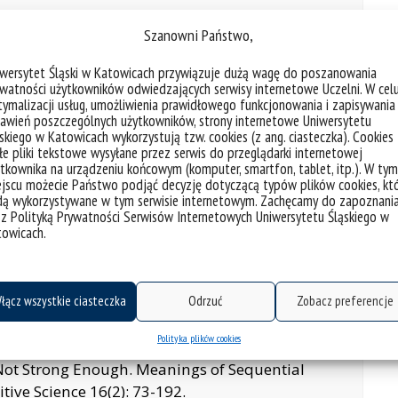
Szanowni Państwo,
on of the construction: The Characteristic-As-
tic Studies 6(1): 58-83.
iwersytet Śląski w Katowicach przywiązuje dużą wagę do poszanowania
ogy with fixed chunks: Overlap between the
watności użytkowników odwiedzających serwisy internetowe Uczelni. W cel
 Constructions and Frames 11(1): 78-106.
ymalizacji usług, umożliwienia prawidłowego funkcjonowania i zapisywania
awień poszczególnych użytkowników, strony internetowe Uniwersytetu
 next to surface generalizations: The reflexive-
skiego w Katowicach wykorzystują tzw. cookies (z ang. ciasteczka). Cookies
guese. Studies in Hispanic and Lusophone
e pliki tekstowe wysyłane przez serwis do przeglądarki internetowej
tkownika na urządzeniu końcowym (komputer, smartfon, tablet, itp.). W tym
jscu możecie Państwo podjąć decyzję dotyczącą typów plików cookies, kt
ammaticalization of the locative-existential
dą wykorzystywane w tym serwisie internetowym. Zachęcamy do zapoznani
 647-661.
 z Polityką Prywatności Serwisów Internetowych Uniwersytetu Śląskiego w
towicach.
er? The place of the Incredulity Response
continuum. In Grzegorz Drożdż (Ed.), “Studies in
tions” (121-141). Amsterdam: John
łącz wszystkie ciasteczka
Odrzuć
Zobacz preferencje
tent Affects Form. Cognitive Semantics 2(2):
Polityka plików cookies
Not Strong Enough. Meanings of Sequential
tive Science 16(2): 73-192.