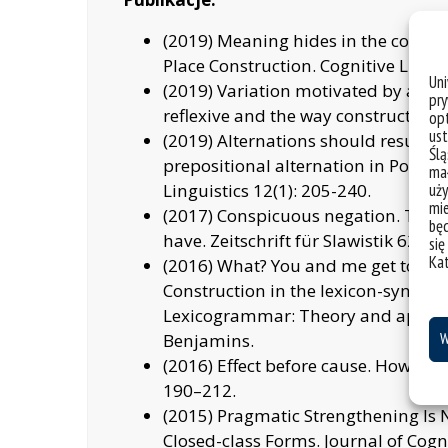
(2019) Meaning hides in the confusi
Place Construction. Cognitive Linguis
Un
(2019) Variation motivated by anal
pry
reflexive and the way construction.
opt
ust
(2019) Alternations should resurface
Ślą
prepositional alternation in Portu
mał
uży
Linguistics 12(1): 205-240.
mie
(2017) Conspicuous negation. The gr
bę
have. Zeitschrift für Slawistik 62(4):
się
Ka
(2016) What? You and me get togeth
Construction in the lexicon-syntax 
Lexicogrammar: Theory and applica
W
Benjamins.
(2016) Effect before cause. How Con
190–212.
(2015) Pragmatic Strengthening Is 
Closed-class Forms. Journal of Cogni