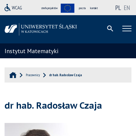
PL
EN
strefa projektów
poczta
kontakt
Instytut Matematyki
Pracownicy
dr hab. Radosław Czaja
dr hab. Radosław Czaja