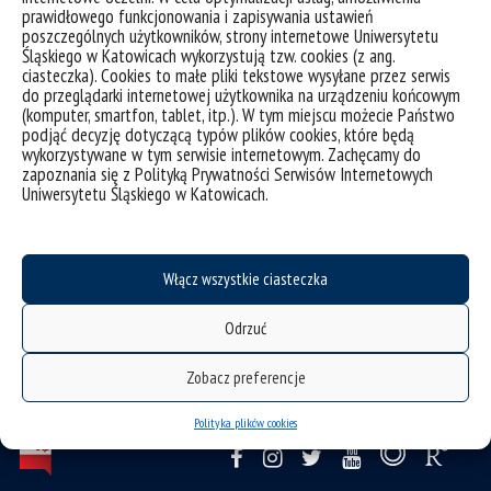
prawidłowego funkcjonowania i zapisywania ustawień
poszczególnych użytkowników, strony internetowe Uniwersytetu
Plan zajęć
Śląskiego w Katowicach wykorzystują tzw. cookies (z ang.
ciasteczka). Cookies to małe pliki tekstowe wysyłane przez serwis
do przeglądarki internetowej użytkownika na urządzeniu końcowym
(komputer, smartfon, tablet, itp.). W tym miejscu możecie Państwo
Publikacje
podjąć decyzję dotyczącą typów plików cookies, które będą
wykorzystywane w tym serwisie internetowym. Zachęcamy do
zapoznania się z Polityką Prywatności Serwisów Internetowych
Uniwersytetu Śląskiego w Katowicach.
Włącz wszystkie ciasteczka
Odrzuć
Zobacz preferencje
Polityka plików cookies