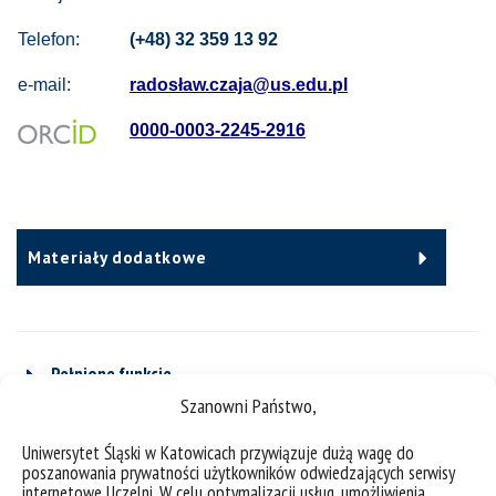
Telefon:
(+48) 32 359 13 92
e-mail:
radosław.czaja@us.edu.pl
0000-0003-2245-2916
Materiały dodatkowe
Pełnione funkcje
Szanowni Państwo,
Uniwersytet Śląski w Katowicach przywiązuje dużą wagę do
CV
poszanowania prywatności użytkowników odwiedzających serwisy
internetowe Uczelni. W celu optymalizacji usług, umożliwienia