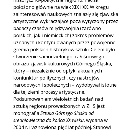
historyczno-polityczne regionu, nacisk
położono głównie na wiek XIX i XX. W kręgu
zainteresowań naukowych znalazły się zjawiska
artystyczne wykraczające poza wytyczony przez
badaczy czasów międzywojnia (zarówno
polskich, jak i niemieckich) zakres problemów
uznanych i kontynuowanych przez powojenne
gremia polskich historyków sztuki. Celem było
stworzenie samodzielnego, całościowego
obrazu zjawisk kulturowych Górnego Śląska,
który – niezależnie od optyki aktualnych
koniunktur politycznych, czy nastrojów
narodowych i społecznych – wydobywał istotne
dla tej ziemi procesy artystyczne.
Podsumowaniem wieloletnich badań nad
sztuką regionu prowadzonych w ZHS jest
monografia
Sztuka Górnego Śląska od
średniowieczna do końca XX wieku
, wydana w
2004 r. i wznowiona pięć lat później. Stanowi