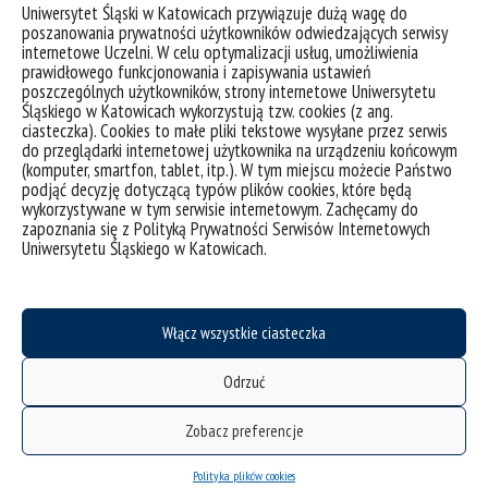
których wyniki swoich prac przedstawiali
Uniwersytet Śląski w Katowicach przywiązuje dużą wagę do
poszanowania prywatności użytkowników odwiedzających serwisy
badacze z całej Polski. Zakład nawiązał bliską
internetowe Uczelni. W celu optymalizacji usług, umożliwienia
współpracę z krajowymi ośrodkami naukowymi,
prawidłowego funkcjonowania i zapisywania ustawień
szczególnie ze środowiskami naukowymi
poszczególnych użytkowników, strony internetowe Uniwersytetu
Śląskiego w Katowicach wykorzystują tzw. cookies (z ang.
Wrocławia (Uniwersytet Wrocławski, Wydział
ciasteczka). Cookies to małe pliki tekstowe wysyłane przez serwis
Architektury Politechniki Wrocławskiej,
do przeglądarki internetowej użytkownika na urządzeniu końcowym
Muzeum Architektury, Muzeum Narodowe), a
(komputer, smartfon, tablet, itp.). W tym miejscu możecie Państwo
podjąć decyzję dotyczącą typów plików cookies, które będą
także z ośrodkami zagranicznymi, m.in.
wykorzystywane w tym serwisie internetowym. Zachęcamy do
Zentralinstitut für Kunstgeschichte w
zapoznania się z Polityką Prywatności Serwisów Internetowych
Monachium, Instytutami Historii Sztuki obydwu
Uniwersytetu Śląskiego w Katowicach.
uniwersytetów berlińskich – Freie Universität
oraz Humboldt-Universität, Herder – Institut w
Marburgu, University of East Anglia w Norwich.
Włącz wszystkie ciasteczka
Zespół ZHS przygotował program kształcenia,
Odrzuć
w oparciu o który w 2008 r. uruchomiono studia
I stopnia. Związane z tym powiększenie kadry
Zobacz preferencje
naukowej umożliwiło poszerzenie spektrum
badań o kolejne obszary, takie jak sztuka
Polityka plików cookies