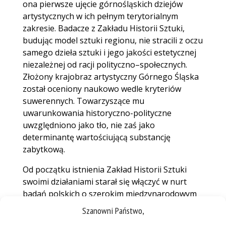
ona pierwsze ujęcie górnośląskich dziejów
artystycznych w ich pełnym terytorialnym
zakresie. Badacze z Zakładu Historii Sztuki,
budując model sztuki regionu, nie stracili z oczu
samego dzieła sztuki i jego jakości estetycznej
niezależnej od racji polityczno–społecznych.
Złożony krajobraz artystyczny Górnego Śląska
został oceniony naukowo wedle kryteriów
suwerennych. Towarzyszące mu
uwarunkowania historyczno-polityczne
uwzględniono jako tło, nie zaś jako
determinantę wartościującą substancję
zabytkową.
Od początku istnienia Zakład Historii Sztuki
swoimi działaniami starał się włączyć w nurt
badań polskich o szerokim międzynarodowym
odniesieniu. Tradycją stały się organizowane od
Szanowni Państwo,
1981 r. Seminaria Sztuki Górnośląskiej, na