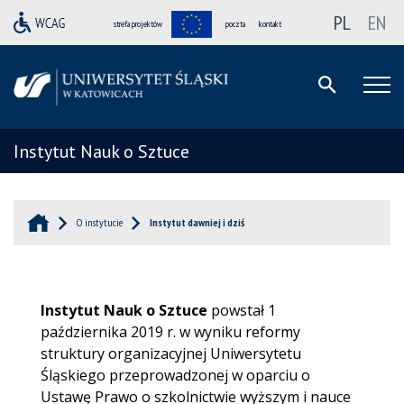
PL
EN
strefa projektów
poczta
kontakt
Instytut Nauk o Sztuce
O instytucie
Instytut dawniej i dziś
Instytut Nauk o Sztuce
powstał 1
października 2019 r. w wyniku reformy
struktury organizacyjnej Uniwersytetu
Śląskiego przeprowadzonej w oparciu o
Ustawę Prawo o szkolnictwie wyższym i nauce