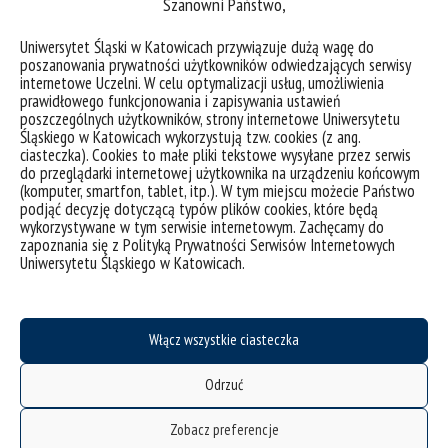
Szanowni Państwo,
Uniwersytet Śląski w Katowicach przywiązuje dużą wagę do
poszanowania prywatności użytkowników odwiedzających serwisy
internetowe Uczelni. W celu optymalizacji usług, umożliwienia
prawidłowego funkcjonowania i zapisywania ustawień
poszczególnych użytkowników, strony internetowe Uniwersytetu
Śląskiego w Katowicach wykorzystują tzw. cookies (z ang.
[…]
ciasteczka). Cookies to małe pliki tekstowe wysyłane przez serwis
do przeglądarki internetowej użytkownika na urządzeniu końcowym
(komputer, smartfon, tablet, itp.). W tym miejscu możecie Państwo
Read More…
podjąć decyzję dotyczącą typów plików cookies, które będą
wykorzystywane w tym serwisie internetowym. Zachęcamy do
zapoznania się z Polityką Prywatności Serwisów Internetowych
Posted in
wiadomości
Leave a comment
Uniwersytetu Śląskiego w Katowicach.
Włącz wszystkie ciasteczka
deklaracja dostępności
mapa strony
Odrzuć
Instytut Nauk o Sztuce
Zobacz preferencje