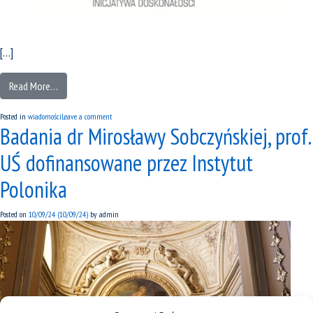
[…]
Read More…
Posted in
wiadomości
Leave a comment
Badania dr Mirosławy Sobczyńskiej, prof.
UŚ dofinansowane przez Instytut
Polonika
Posted on
10/09/24
(10/09/24)
by
admin