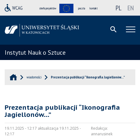
PL
EN
strefa projektów
poczta
kontakt
Instytut Nauk o Sztuce
wiadomości
Prezentacja publikacji “Ikonografia Jagiellonów…”
Prezentacja publikacji “Ikonografia
Jagiellonów…”
19.11.2025 - 12:17 aktualizacja 19.11.2025 -
Redakcja:
12:17
annarusinek