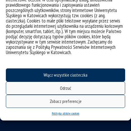
prawidłowego funkcjonowania i zapisywania ustawień
poszczególnych użytkowników, strony internetowe Uniwersytetu
Śląskiego w Katowicach wykorzystują tzw. cookies (z ang.
ciasteczka). Cookies to małe pliki tekstowe wysyłane przez serwis
do przeglądarki internetowej użytkownika na urządzeniu końcowym
(komputer, smartfon, tablet, itp.). W tym miejscu możecie Państwo
podjąć decyzję dotyczącą typów plików cookies, które będą
wykorzystywane w tym serwisie internetowym. Zachęcamy do
zapoznania się z Polityką Prywatności Serwisów Internetowych
Uniwersytetu Śląskiego w Katowicach.
deklaracja dostępności
mapa strony
Instytut Nauk o Sztuce
Włącz wszystkie ciasteczka
Uniwersytetu Śląskiego w Katowicach
Odrzuć
ul. Bankowa 11
Zobacz preferencje
Polityka plików cookies
40-007 Katowice