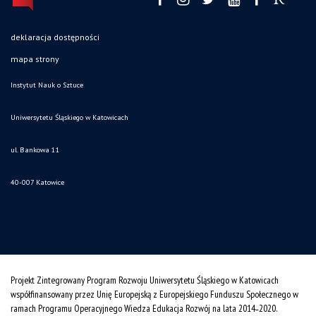
deklaracja dostępności
mapa strony
Instytut Nauk o Sztuce
Uniwersytetu Śląskiego w Katowicach
ul. Bankowa 11
40-007 Katowice
Projekt Zintegrowany Program Rozwoju Uniwersytetu Śląskiego w Katowicach
współfinansowany przez Unię Europejską z Europejskiego Funduszu Społecznego w
ramach Programu Operacyjnego Wiedza Edukacja Rozwój na lata 2014˗2020.