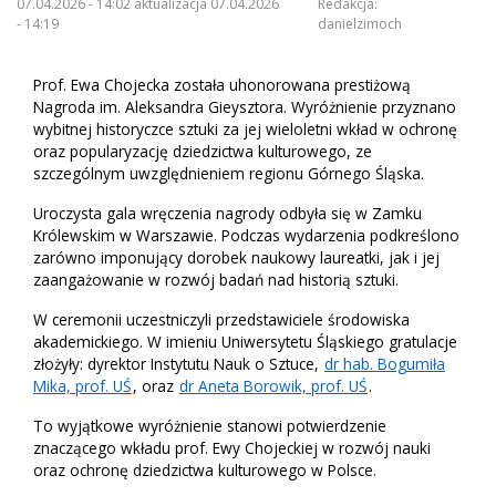
07.04.2026 - 14:02 aktualizacja 07.04.2026
Redakcja:
- 14:19
danielzimoch
Prof. Ewa Chojecka została uhonorowana prestiżową
Nagroda im. Aleksandra Gieysztora. Wyróżnienie przyznano
wybitnej historyczce sztuki za jej wieloletni wkład w ochronę
oraz popularyzację dziedzictwa kulturowego, ze
szczególnym uwzględnieniem regionu Górnego Śląska.
Uroczysta gala wręczenia nagrody odbyła się w Zamku
Królewskim w Warszawie. Podczas wydarzenia podkreślono
zarówno imponujący dorobek naukowy laureatki, jak i jej
zaangażowanie w rozwój badań nad historią sztuki.
W ceremonii uczestniczyli przedstawiciele środowiska
akademickiego. W imieniu Uniwersytetu Śląskiego gratulacje
złożyły: dyrektor Instytutu Nauk o Sztuce,
dr hab. Bogumiła
Mika, prof. UŚ
, oraz
dr Aneta Borowik, prof. UŚ
.
To wyjątkowe wyróżnienie stanowi potwierdzenie
znaczącego wkładu prof. Ewy Chojeckiej w rozwój nauki
oraz ochronę dziedzictwa kulturowego w Polsce.