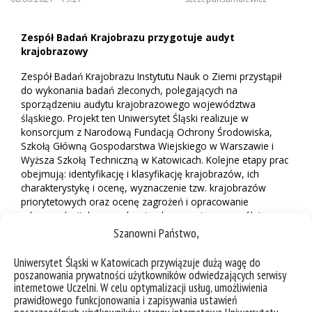
Zespół Badań Krajobrazu przygotuje audyt
krajobrazowy
Zespół Badań Krajobrazu Instytutu Nauk o Ziemi przystąpił
do wykonania badań zleconych, polegających na
sporządzeniu audytu krajobrazowego województwa
śląskiego. Projekt ten Uniwersytet Śląski realizuje w
konsorcjum z Narodową Fundacją Ochrony Środowiska,
Szkołą Główną Gospodarstwa Wiejskiego w Warszawie i
Wyższa Szkołą Techniczną w Katowicach. Kolejne etapy prac
obejmują: identyfikację i klasyfikację krajobrazów, ich
charakterystykę i ocenę, wyznaczenie tzw. krajobrazów
priorytetowych oraz ocenę zagrożeń i opracowanie
rekomendacji do zarządzania obszarami o szczególnie
cennych krajobrazach. Kierownikiem naukowym projektu
Szanowni Państwo,
jest dr hab. Urszula Myga-Piątek, prof. UŚ. Zadanie będzie
realizowane do połowy 2023 r.
Uniwersytet Śląski w Katowicach przywiązuje dużą wagę do
poszanowania prywatności użytkowników odwiedzających serwisy
internetowe Uczelni. W celu optymalizacji usług, umożliwienia
prawidłowego funkcjonowania i zapisywania ustawień