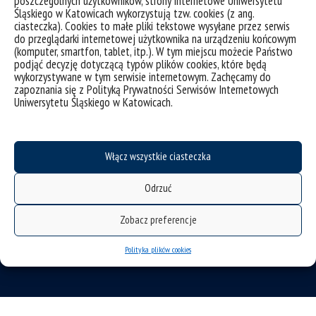
poszczególnych użytkowników, strony internetowe Uniwersytetu
Śląskiego w Katowicach wykorzystują tzw. cookies (z ang.
ciasteczka). Cookies to małe pliki tekstowe wysyłane przez serwis
do przeglądarki internetowej użytkownika na urządzeniu końcowym
(komputer, smartfon, tablet, itp.). W tym miejscu możecie Państwo
podjąć decyzję dotyczącą typów plików cookies, które będą
wykorzystywane w tym serwisie internetowym. Zachęcamy do
zapoznania się z Polityką Prywatności Serwisów Internetowych
Uniwersytetu Śląskiego w Katowicach.
Włącz wszystkie ciasteczka
deklaracja dostępności
Odrzuć
mapa strony
Instytut Nauk o Ziemi
Zobacz preferencje
ul. Będzińska 60
Polityka plików cookies
41-200 Sosnowiec