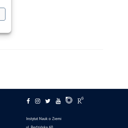
Instytut Nauk o Ziemi
ul. Będzińska 60