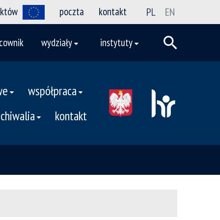
ektów
poczta
kontakt
PL
EN
cownik
wydziały
instytuty
we
współpraca
rchiwalia
kontakt