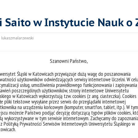
 Saito w Instytucie Nauk o 
:
lukaszmalarzewski
zych dniach odwiedzi Instytut Nauk o Ziemi prof. Kazuyuki Saito, który jest pra
Szanowni Państwo,
th Science and Technology, Japan Meteorological Agency, Tokyo, Japonia. Prof. S
a występowania wieloletniej zmarzliny. Jego wizyta w INoZ WNP UŚ ma na cel
 permafrostowych. W ramach pobytu wygłosi wykład pt.:
Wieloletnia zmarzlina w 
iwersytet Śląski w Katowicach przywiązuje dużą wagę do poszanowania
d beyond – on a regional and global scale
) w dniu
26.10.
(czwartek) w sali
123
im.
watności użytkowników odwiedzających serwisy internetowe Uczelni. W cel
ymalizacji usług, umożliwienia prawidłowego funkcjonowania i zapisywania
e zapraszamy!
awień poszczególnych użytkowników, strony internetowe Uniwersytetu
skiego w Katowicach wykorzystują tzw. cookies (z ang. ciasteczka). Cookies
e pliki tekstowe wysyłane przez serwis do przeglądarki internetowej
tkownika na urządzeniu końcowym (komputer, smartfon, tablet, itp.). W tym
jscu możecie Państwo podjąć decyzję dotyczącą typów plików cookies, kt
dą wykorzystywane w tym serwisie internetowym. Zachęcamy do zapoznani
 z Polityką Prywatności Serwisów Internetowych Uniwersytetu Śląskiego w
towicach.