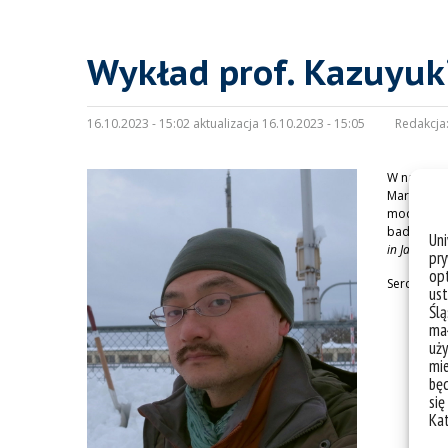
Wykład prof. Kazuyuki
16.10.2023 - 15:02 aktualizacja 16.10.2023 - 15:05
Redakcja
W najbliżs
Marine-Ear
modelowani
badaniach
Un
in Japan an
pry
opt
Serdeczni
ust
Ślą
mał
uży
mie
bę
się
Ka