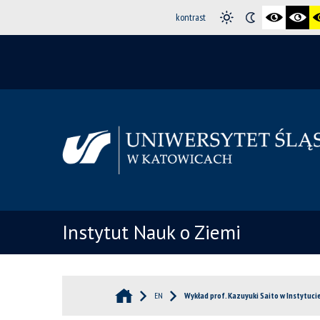
kontrast
Instytut Nauk o Ziemi
EN
Wykład prof. Kazuyuki Saito w Instytuci