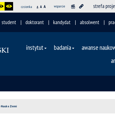
strefa proj
A
wsparcie
czcionka
A
A
student
doktorant
kandydat
absolwent
pra
instytut
badania
awanse nauko
a
e Nauk o Ziemi