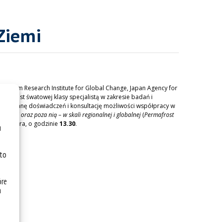
Ziemi
cownikiem Research Institute for Global Change, Japan Agency for
aito Jest śwatowej klasy specjalistą w zakresie badań i
u wymianę doświadczeń i konsultację możliwości współpracy w
Japonii oraz poza nią – w skali regionalnej i globalnej
(
Permafrost
 E.Romera, o godzinie
13.30
.
u
 to
óre
a