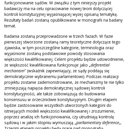
funkcjonowanie sądów. W związku z tym niniejszy projekt
badawczy ma na celu opracowanie nowej teorii dotyczącej
kontroli konstytucyjnej wyjaśniającej wyżej opisaną tematykę.
Rezultaty badań zostaną opublikowane w monografii na badany
temat.
Badania zostaną przeprowadzone w trzech fazach. W fazie
pierwszej stworzone zostaną ramy teoretyczne dotyczące tego
zjawiska, w tym poszczególne kategorie, terminologia oraz
wyjaśnione zostaną podstawowe powody stosowania
większości kwalifikowanej. Celem projektu będzie udowodnienie,
że większość kwalifikowana funkcjonuje jako „
deferential
mechanism
” (wskaźnik zapewniający, że sądy poddają się
demokratycznie wybranemu parlamentowi). Podczas realizacji
projektu zostanie zademonstrowane, że mechanizmy te nie tylko
zmniejszają napięcia demokratycznej sądowej kontroli
konstytucyjności, ale także zobowiązują do budowania
konsensusu w orzecznictwie konstytucyjnym. Drugim etapem
będzie zastosowanie wszystkich utworzonych kategorii do
istniejących modeli większości kwalifikowanej i zrozumienie,
poprzez analizę ich funkcjonowania, czy utrudniają kontrolę
sądową i w jakim stopniu wymuszają „
parliamentary deference
„.
Trzecim etapem projektu będą prace nad monografią.