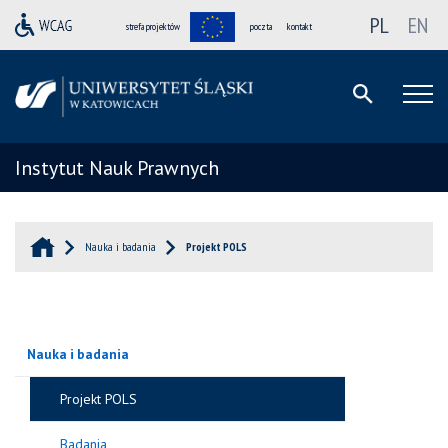
PL
EN
strefa projektów
poczta
kontakt
Instytut Nauk Prawnych
Nauka i badania
Projekt POLS
Nauka i badania
Projekt POLS
Badania