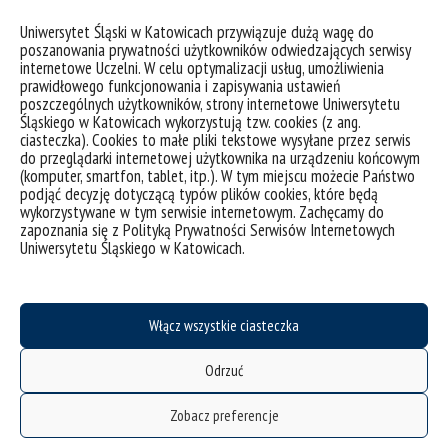
Finansowanie
Uniwersytet Śląski w Katowicach przywiązuje dużą wagę do
poszanowania prywatności użytkowników odwiedzających serwisy
Badania naukowe prowadzące do osiągnięcia tych
internetowe Uczelni. W celu optymalizacji usług, umożliwienia
wyników zostały sfinansowane ze środków Norweskiego
prawidłowego funkcjonowania i zapisywania ustawień
Mechanizmu Finansowego na lata 2014 – 2021
(Projekt nr
poszczególnych użytkowników, strony internetowe Uniwersytetu
UMO-2020/37/K/HS5/02758).
Śląskiego w Katowicach wykorzystują tzw. cookies (z ang.
ciasteczka). Cookies to małe pliki tekstowe wysyłane przez serwis
Kontakt i pytania dotyczące projektu
do przeglądarki internetowej użytkownika na urządzeniu końcowym
(komputer, smartfon, tablet, itp.). W tym miejscu możecie Państwo
Wszelkie pytania dotyczące Projektu można kierować do
podjąć decyzję dotyczącą typów plików cookies, które będą
Kierownika Projektu – dr Mauro Arturo Rivera León:
wykorzystywane w tym serwisie internetowym. Zachęcamy do
mauro_arturo.rivera-leon@us.edu.pl
zapoznania się z Polityką Prywatności Serwisów Internetowych
Uniwersytetu Śląskiego w Katowicach.
ENGLISH VERSION
Research Project
Włącz wszystkie ciasteczka
Qualified majorities in counter-majoritarian mechanisms:
Towards a new theory of supermajorities in judicial review.
Odrzuć
Research Project 2020/37/K/HS5/02758
Zobacz preferencje
Project’s description