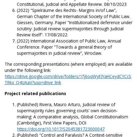
Constitutional, Judicial and Appellate Review. 08/10/2023
(2022) “Spielräume des Rechts- Margins in/of Law”,
German Chapter of the International Society of Public Law.
Giessen, Germany. Paper “Institutionalized deference under
scrutiny: Judicial review supermajorities through Judicial
Review itself”. 17/08/2022.
(2022) International Association of Public Law, Annual
Conference. Paper “Towards a general theory of
supermajorities in judicial review”, Wroclaw.
The corresponding presentations (where employed) are available
under the following link:
https://drive.google.com/drive/folders/1fj6oqWyEJYaHCeydCYCcS
TRkx_Q4UAaV?usp=drive_link
Project related publications
(Published) Rivera, Mauro Arturo, Judicial review of
supermajority rules governing courts’ own decision-
making: A comparative analysis, Global Constitutionalism
(Cambridge), First View Papers, DOI
https://doi.org/10.1017/S2045381723000047
(Published) “Control and Paralysis? A Context-sensitive