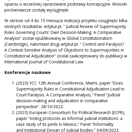
oparciu o wcześniej opracowane podstawy koncepcyjne. Wnioski
porównawcze zostały wyciągnięte.
W okresie od 4 do 15 miesiąca realizacji projektu osiągnięto kilka
istotnych rezultatów. Artykuł pt. ” Judicial Review of Supermajority
Rules Governing Courts’ Own Decision-Making: A Comparative
Analysis” został opublikowany w Global Constitutionalism
(Cambridge), natomiast drugi artykuł pt. ” Control and Paralysis?
A Context-Sensitive Analysis of Objections to Supermajorities in
Constitutional Adjudication” został zaakceptowany do publikacji w
International Journal of Constitutional Law.
Konferencje naukowe
(2023) YCC 12th Annual Conference, Miami, paper “Does
Supermajority Rules in Constitutional Adjudication Lead to
Court Paralysis: A Comparative Analysis,” Panel “Judicial
decision-making and adjudication in comparative
perspective”. 28/10/2023.
(2023) European Consortium for Political Research (ECPR),
paper “Voting protocols as informal judicial institutions: a
case study of its perils in Mexico,” Panel “Informality
and Institutional Design of Judicial Bodies.” 04/09/2023.