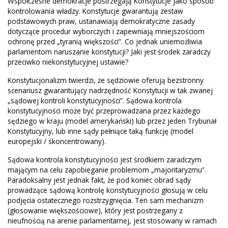
Współczesne demokracje postrzegają Konstytucje jako sposób
kontrolowania władzy. Konstytucje gwarantują zestaw
podstawowych praw, ustanawiają demokratyczne zasady
dotyczące procedur wyborczych i zapewniają mniejszościom
ochronę przed „tyranią większości”. Co jednak uniemożliwia
parlamentom naruszanie konstytucji? Jaki jest środek zaradczy
przeciwko niekonstytucyjnej ustawie?
Konstytucjonalizm twierdzi, że sędziowie oferują bezstronny
scenariusz gwarantujący nadrzędność Konstytucji w tak zwanej
„sądowej kontroli konstytucyjności”. Sądowa kontrola
konstytucyjności może być przeprowadzana przez każdego
sędziego w kraju (model amerykański) lub przez jeden Trybunał
Konstytucyjny, lub inne sądy pełniące taką funkcję (model
europejski / skoncentrowany).
Sądowa kontrola konstytucyjności jest środkiem zaradczym
mającym na celu zapobieganie problemom „majoritaryzmu”.
Paradoksalny jest jednak fakt, że pod koniec obrad sądy
prowadzące sądową kontrolę konstytucyjności głosują w celu
podjęcia ostatecznego rozstrzygnięcia. Ten sam mechanizm
(głosowanie większościowe), który jest postrzegany z
nieufnością na arenie parlamentarnej, jest stosowany w ramach