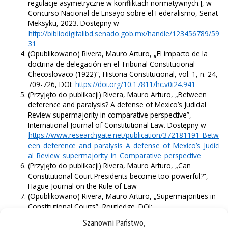
regulacje asymetryczne w konfliktach normatywnych.], w
Concurso Nacional de Ensayo sobre el Federalismo, Senat
Meksyku, 2023. Dostępny w
http://bibliodigitalibd.senado.gob.mx/handle/123456789/59
31
(Opublikowano) Rivera, Mauro Arturo, „El impacto de la
doctrina de delegación en el Tribunal Constitucional
Checoslovaco (1922)”, Historia Constitucional, vol. 1, n. 24,
709-726, DOI:
https://doi.org/10.17811/hc.v0i24.941
(Przyjęto do publikacji) Rivera, Mauro Arturo, „Between
deference and paralysis? A defense of Mexico’s Judicial
Review supermajority in comparative perspective”,
International Journal of Constitutional Law. Dostępny w
https://www.researchgate.net/publication/372181191_Betw
een_deference_and_paralysis_A_defense_of_Mexico’s_Judici
al_Review_supermajority_in_Comparative_perspective
(Przyjęto do publikacji) Rivera, Mauro Arturo, „Can
Constitutional Court Presidents become too powerful?”,
Hague Journal on the Rule of Law
(Opublikowano) Rivera, Mauro Arturo, „Supermajorities in
Constitutional Courts”, Routledge. DOI:
https://doi.org/10.4324/9781003458272
Szanowni Państwo,