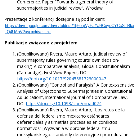
Conference. Paper “Towards a general theory of
supermajorities in judicial review”, Wroclaw
Prezentacje z konferencji dostępne są pod linkiem:
https://drive.google.com/drive/folders/1fj6oqWyEJYaHCeydCYCcSTRkx
_Q4UAaV?usp=drive_link
Publikacje związane z projektem
(Opublikowano) Rivera, Mauro Arturo, Judicial review of
supermajority rules governing courts’ own decision-
making: A comparative analysis, Global Constitutionalism
(Cambridge), First View Papers, DOI
https://doi.org/10.1017/S2045381723000047
(Opublikowano) “Control and Paralysis? A Context-sensitive
Analysis of Objections to Supermajorities in Constitutional
Adjudication”, International Journal of Comparative Law,
DOI
https://doi.org/10.1093/icon/moad074
(Opublikowano) Rivera, Mauro Arturo, “Los retos de la
defensa del federalismo mexicano estándares
deferenciales y asimetrías procesales en conflictos
normativos” [Wyzwania w obronie federalizmu
meksykańskiego: standardy deferencyjne i proceduralne