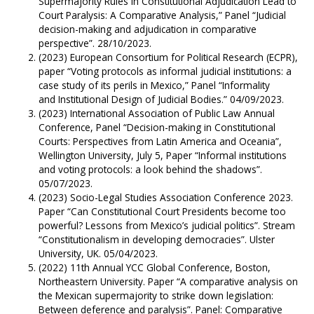
Supermajority Rules in Constitutional Adjudication Lead to
Court Paralysis: A Comparative Analysis,” Panel “Judicial
decision-making and adjudication in comparative
perspective”. 28/10/2023.
(2023) European Consortium for Political Research (ECPR),
paper “Voting protocols as informal judicial institutions: a
case study of its perils in Mexico,” Panel “Informality
and Institutional Design of Judicial Bodies.” 04/09/2023.
(2023) International Association of Public Law Annual
Conference, Panel “Decision-making in Constitutional
Courts: Perspectives from Latin America and Oceania”,
Wellington University, July 5, Paper “Informal institutions
and voting protocols: a look behind the shadows”.
05/07/2023.
(2023) Socio-Legal Studies Association Conference 2023.
Paper “Can Constitutional Court Presidents become too
powerful? Lessons from Mexico’s judicial politics”. Stream
“Constitutionalism in developing democracies”. Ulster
University, UK. 05/04/2023.
(2022) 11th Annual YCC Global Conference, Boston,
Northeastern University. Paper “A comparative analysis on
the Mexican supermajority to strike down legislation:
Between deference and paralysis”. Panel: Comparative