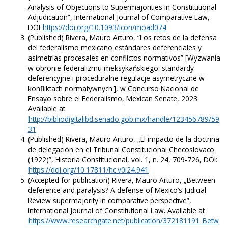
Analysis of Objections to Supermajorities in Constitutional
Adjudication”, International Journal of Comparative Law,
DOI
https://doi.org/10.1093/icon/moad074
(Published) Rivera, Mauro Arturo, “Los retos de la defensa
del federalismo mexicano estándares deferenciales y
asimetrías procesales en conflictos normativos” [Wyzwania
w obronie federalizmu meksykańskiego: standardy
deferencyjne i proceduralne regulacje asymetryczne w
konfliktach normatywnych.], w Concurso Nacional de
Ensayo sobre el Federalismo, Mexican Senate, 2023.
Available at
http://bibliodigitalibd.senado.gob.mx/handle/123456789/59
31
(Published) Rivera, Mauro Arturo, „El impacto de la doctrina
de delegación en el Tribunal Constitucional Checoslovaco
(1922)”, Historia Constitucional, vol. 1, n. 24, 709-726, DOI:
https://doi.org/10.17811/hc.v0i24.941
(Accepted for publication) Rivera, Mauro Arturo, „Between
deference and paralysis? A defense of Mexico’s Judicial
Review supermajority in comparative perspective”,
International Journal of Constitutional Law. Available at
https://www.researchgate.net/publication/372181191_Betw