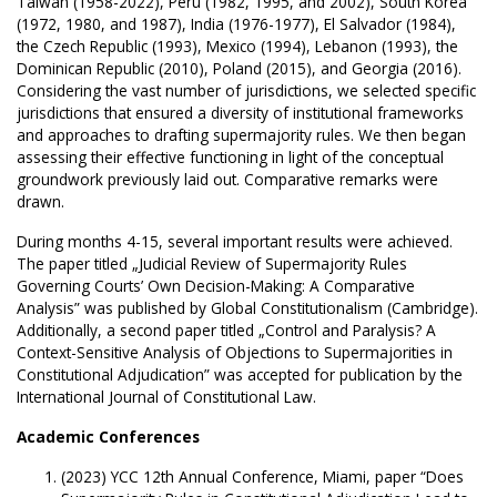
Taiwan (1958-2022), Peru (1982, 1995, and 2002), South Korea
(1972, 1980, and 1987), India (1976-1977), El Salvador (1984),
the Czech Republic (1993), Mexico (1994), Lebanon (1993), the
Dominican Republic (2010), Poland (2015), and Georgia (2016).
Considering the vast number of jurisdictions, we selected specific
jurisdictions that ensured a diversity of institutional frameworks
and approaches to drafting supermajority rules. We then began
assessing their effective functioning in light of the conceptual
groundwork previously laid out. Comparative remarks were
drawn.
During months 4-15, several important results were achieved.
The paper titled „Judicial Review of Supermajority Rules
Governing Courts’ Own Decision-Making: A Comparative
Analysis” was published by Global Constitutionalism (Cambridge).
Additionally, a second paper titled „Control and Paralysis? A
Context-Sensitive Analysis of Objections to Supermajorities in
Constitutional Adjudication” was accepted for publication by the
International Journal of Constitutional Law.
Academic Conferences
(2023) YCC 12th Annual Conference, Miami, paper “Does