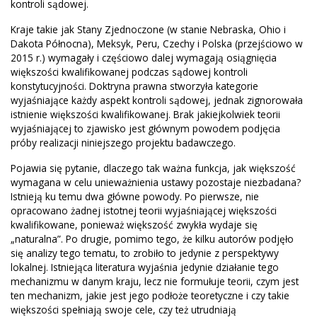
kontroli sądowej.
Kraje takie jak Stany Zjednoczone (w stanie Nebraska, Ohio i
Dakota Północna), Meksyk, Peru, Czechy i Polska (przejściowo w
2015 r.) wymagały i częściowo dalej wymagają osiągnięcia
większości kwalifikowanej podczas sądowej kontroli
konstytucyjności. Doktryna prawna stworzyła kategorie
wyjaśniające każdy aspekt kontroli sądowej, jednak zignorowała
istnienie większości kwalifikowanej. Brak jakiejkolwiek teorii
wyjaśniającej to zjawisko jest głównym powodem podjęcia
próby realizacji niniejszego projektu badawczego.
Pojawia się pytanie, dlaczego tak ważna funkcja, jak większość
wymagana w celu unieważnienia ustawy pozostaje niezbadana?
Istnieją ku temu dwa główne powody. Po pierwsze, nie
opracowano żadnej istotnej teorii wyjaśniającej większości
kwalifikowane, ponieważ większość zwykła wydaje się
„naturalna”. Po drugie, pomimo tego, że kilku autorów podjęło
się analizy tego tematu, to zrobiło to jedynie z perspektywy
lokalnej. Istniejąca literatura wyjaśnia jedynie działanie tego
mechanizmu w danym kraju, lecz nie formułuje teorii, czym jest
ten mechanizm, jakie jest jego podłoże teoretyczne i czy takie
większości spełniają swoje cele, czy też utrudniają