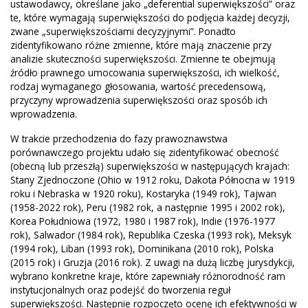
ustawodawcy, określane jako „deferential superwiększości” oraz
te, które wymagają superwiększości do podjęcia każdej decyzji,
zwane „superwiększościami decyzyjnymi”. Ponadto
zidentyfikowano różne zmienne, które mają znaczenie przy
analizie skuteczności superwiększości. Zmienne te obejmują
źródło prawnego umocowania superwiększości, ich wielkość,
rodzaj wymaganego głosowania, wartość precedensową,
przyczyny wprowadzenia superwiększości oraz sposób ich
wprowadzenia.
W trakcie przechodzenia do fazy prawoznawstwa
porównawczego projektu udało się zidentyfikować obecność
(obecną lub przeszłą) superwiększości w następujących krajach:
Stany Zjednoczone (Ohio w 1912 roku, Dakota Północna w 1919
roku i Nebraska w 1920 roku), Kostaryka (1949 rok), Tajwan
(1958-2022 rok), Peru (1982 rok, a następnie 1995 i 2002 rok),
Korea Południowa (1972, 1980 i 1987 rok), Indie (1976-1977
rok), Salwador (1984 rok), Republika Czeska (1993 rok), Meksyk
(1994 rok), Liban (1993 rok), Dominikana (2010 rok), Polska
(2015 rok) i Gruzja (2016 rok). Z uwagi na dużą liczbę jurysdykcji,
wybrano konkretne kraje, które zapewniały różnorodność ram
instytucjonalnych oraz podejść do tworzenia reguł
superwiększości. Następnie rozpoczęto ocenę ich efektywności w