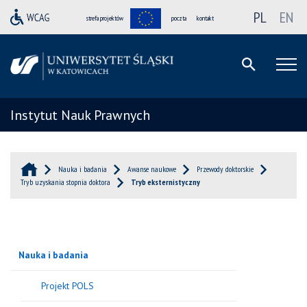
PL
EN
strefa projektów
poczta
kontakt
Instytut Nauk Prawnych
Nauka i badania
Awanse naukowe
Przewody doktorskie
Tryb uzyskania stopnia doktora
Tryb eksternistyczny
Nauka i badania
Projekt POLS