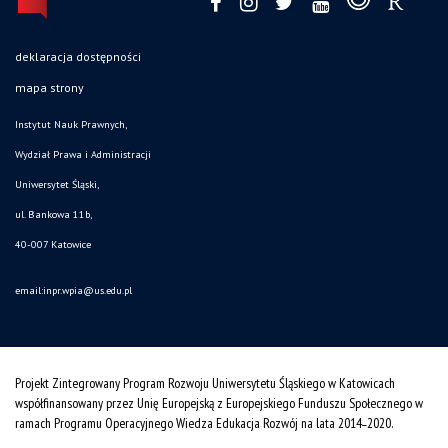
deklaracja dostępności
mapa strony
Instytut Nauk Prawnych,
Wydział Prawa i Administracji
Uniwersytet Śląski,
ul. Bankowa 11b,
40-007 Katowice
email:inpr.wpia@us.edu.pl
Projekt Zintegrowany Program Rozwoju Uniwersytetu Śląskiego w Katowicach
współfinansowany przez Unię Europejską z Europejskiego Funduszu Społecznego w
ramach Programu Operacyjnego Wiedza Edukacja Rozwój na lata 2014˗2020.