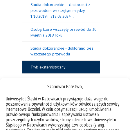
Studia doktoranckie – doktoranci z
przewodem wszczętym między
1.10.2019 r. a18.02.2024 r.
Osoby, które wszczęły przewód do 30
kwietnia 2019 roku
Studia doktoranckie - doktoranci bez
wszczętego przewodu
Tryb eksternistyczny
Czasopisma
Szanowni Państwo,
Centra badawcze
Uniwersytet Śląski w Katowicach przywiązuje dużą wagę do
poszanowania prywatności użytkowników odwiedzających serwisy
internetowe Uczelni. W celu optymalizacji usług, umożliwienia
prawidłowego funkcjonowania i zapisywania ustawień
Tryb eksternistyczny
poszczególnych użytkowników, strony internetowe Uniwersytetu
Śląskiego w Katowicach wykorzystują tzw. cookies (z ang.
ciasteczka). Cookies to małe pliki tekstowe wysyłane przez serwis