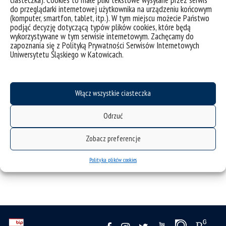
do przeglądarki internetowej użytkownika na urządzeniu końcowym
(komputer, smartfon, tablet, itp.). W tym miejscu możecie Państwo
podjąć decyzję dotyczącą typów plików cookies, które będą
wykorzystywane w tym serwisie internetowym. Zachęcamy do
Zasady ogólne
zapoznania się z Polityką Prywatności Serwisów Internetowych
Uniwersytetu Śląskiego w Katowicach.
Wzory dokumentów
Włącz wszystkie ciasteczka
Odrzuć
Archiwum Prac Dyplomowych
Zobacz preferencje
Polityka plików cookies