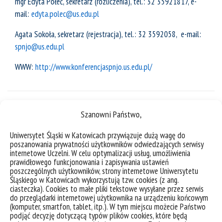
mgr Edyta Połeć, sekretarz (rozliczenia), tel.: 32 35921817, e-
mail:
edyta.polec@us.edu.pl
Agata Sokoła, sekretarz (rejestracja), tel.: 32 3592058, e-mail:
spnjo@us.edu.pl
WWW:
http://www.konferencjaspnjo.us.edu.pl/
Szanowni Państwo,
Uniwersytet Śląski w Katowicach przywiązuje dużą wagę do
poszanowania prywatności użytkowników odwiedzających serwisy
internetowe Uczelni. W celu optymalizacji usług, umożliwienia
prawidłowego funkcjonowania i zapisywania ustawień
poszczególnych użytkowników, strony internetowe Uniwersytetu
Śląskiego w Katowicach wykorzystują tzw. cookies (z ang.
ciasteczka). Cookies to małe pliki tekstowe wysyłane przez serwis
do przeglądarki internetowej użytkownika na urządzeniu końcowym
(komputer, smartfon, tablet, itp.). W tym miejscu możecie Państwo
deklaracja dostępności
podjąć decyzję dotyczącą typów plików cookies, które będą