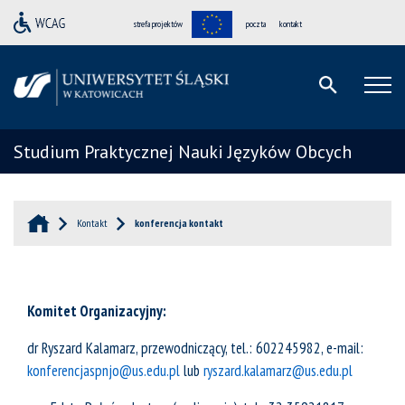
strefa projektów
poczta
kontakt
Studium Praktycznej Nauki Języków Obcych
Kontakt
konferencja kontakt
Komitet Organizacyjny:
dr Ryszard Kalamarz, przewodniczący, tel.: 602245982, e-mail:
konferencjaspnjo@us.edu.pl
lub
ryszard.kalamarz@us.edu.pl