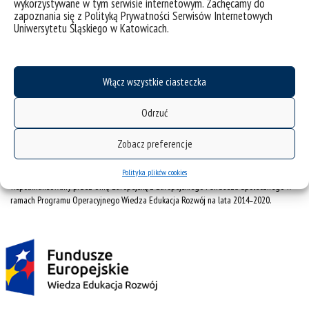
mapa strony
wykorzystywane w tym serwisie internetowym. Zachęcamy do
zapoznania się z Polityką Prywatności Serwisów Internetowych
Uniwersytetu Śląskiego w Katowicach.
Uniwersytet Śląski w Katowicach
ul. Bankowa 12, 40-007 Katowice
tel. +48 32 359 22 22
Włącz wszystkie ciasteczka
e-mail: info@us.edu.pl
NIP: 634-019-71-34
Odrzuć
Zobacz preferencje
Projekt Zintegrowany Program Rozwoju Uniwersytetu Śląskiego w Katowicach
Polityka plików cookies
współfinansowany przez Unię Europejską z Europejskiego Funduszu Społecznego w
ramach Programu Operacyjnego Wiedza Edukacja Rozwój na lata 2014˗2020.