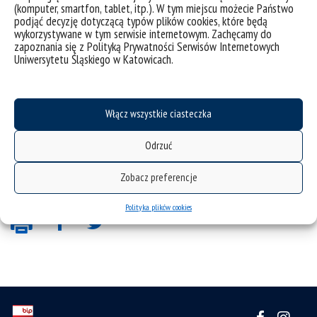
W LEKTORACIE:
LINK do katalogu
(komputer, smartfon, tablet, itp.). W tym miejscu możecie Państwo
podjąć decyzję dotyczącą typów plików cookies, które będą
wykorzystywane w tym serwisie internetowym. Zachęcamy do
Strategia rozwoju Uniwersytetu Śląskiego 2026–
zapoznania się z Polityką Prywatności Serwisów Internetowych
Uniwersytetu Śląskiego w Katowicach.
2029
https://us.edu.pl/uczelnia/o-nas/strategia/
Włącz wszystkie ciasteczka
Zarządzenie nr 191 Rektora Uniwersytetu Śląskiego w
Katowicach z dnia 3 listopada 2025 r. w sprawie ustalenia
Odrzuć
Regulaminu Hackathonu 418-Time Game Jam 2025
Zobacz preferencje
Polityka plików cookies