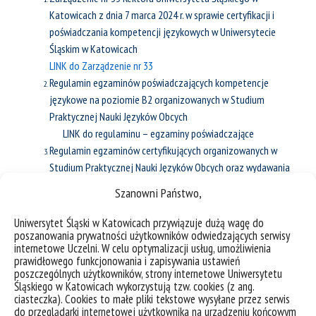
Katowicach z dnia 7 marca 2024 r. w sprawie certyfikacji i
poświadczania kompetencji językowych w Uniwersytecie
Śląskim w Katowicach
LINK do Zarządzenie nr 33
Regulamin egzaminów poświadczających kompetencje
językowe na poziomie B2 organizowanych w Studium
Praktycznej Nauki Języków Obcych
LINK do regulaminu – egzaminy poświadczające
Regulamin egzaminów certyfikujących organizowanych w
Studium Praktycznej Nauki Języków Obcych oraz wydawania
Akademickich certyfikatów znajomości języków obcych
Szanowni Państwo,
Uniwersytetu Śląskiego w Katowicach
LINK do regulaminu – egzaminy certyfikujące
Uniwersytet Śląski w Katowicach przywiązuje dużą wagę do
poszanowania prywatności użytkowników odwiedzających serwisy
Załącznik do zarządzenia nr 182 Rektora UŚ z dnia 29
internetowe Uczelni. W celu optymalizacji usług, umożliwienia
listopada 2023 r. w sprawie szczegółowych zasad
prawidłowego funkcjonowania i zapisywania ustawień
prowadzenia lektoratów z języków obcych.
poszczególnych użytkowników, strony internetowe Uniwersytetu
Śląskiego w Katowicach wykorzystują tzw. cookies (z ang.
LINK do Zarządzenia nr 182
ciasteczka). Cookies to małe pliki tekstowe wysyłane przez serwis
KATALOG CERTYFIKATÓW ZWALNIAJĄCYCH Z UCZESTNICTWA
do przeglądarki internetowej użytkownika na urządzeniu końcowym