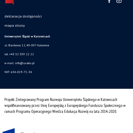
deklaracja dostępności
mapa strony
Uniwersytet Śląski w Katowicach
ul. Bankowa 12, 40-007 Katowice
tel. +48 32 359 22 22
e-mail: info@us.edu.pl
NIP: 634-019-71-34
Projekt Zintegrowany Program Rozwoju Uniwersytetu Śląskiego w Katowicach
współfinansowany przez Unię Europejską z Europejskiego Funduszu Społecznego w
ramach Programu Operacyjnego Wiedza Edukacja Rozwój na lata 2014˗2020.