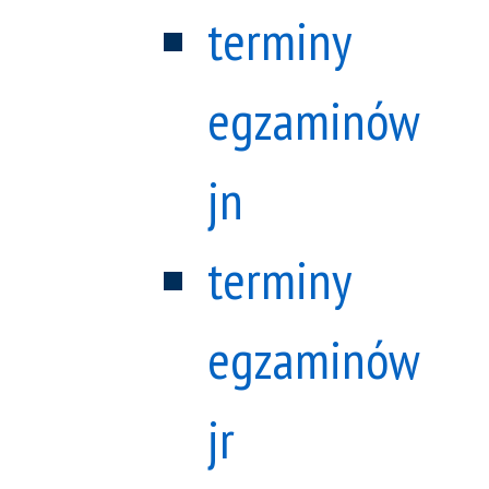
terminy
egzaminów
jn
terminy
egzaminów
jr