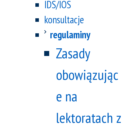
IDS/IOS
konsultacje
regulaminy
Zasady
obowiązując
e na
lektoratach z