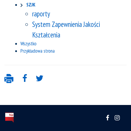
SZJK
raporty
System Zapewnienia Jakości
Kształcenia
Wszystko
Przykładowa strona