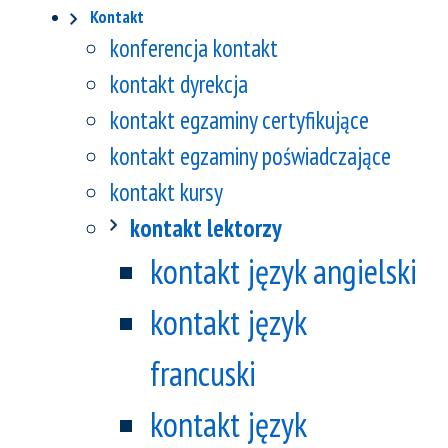
Kontakt
konferencja kontakt
kontakt dyrekcja
kontakt egzaminy certyfikujące
kontakt egzaminy poświadczające
kontakt kursy
kontakt lektorzy
kontakt język angielski
kontakt język
francuski
kontakt język