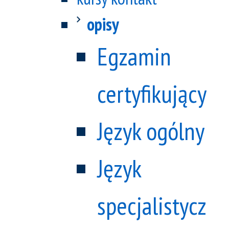
opisy
Egzamin
certyfikujący
Język ogólny
Język
specjalistycz