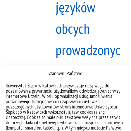
języków
obcych
prowadzonyc
h w formie e-
Szanowni Państwo,
Uniwersytet Śląski w Katowicach przywiązuje dużą wagę do
learningu na
poszanowania prywatności użytkowników odwiedzających serwisy
internetowe Uczelni. W celu optymalizacji usług, umożliwienia
prawidłowego funkcjonowania i zapisywania ustawień
poszczególnych użytkowników, strony internetowe Uniwersytetu
WPiA
Śląskiego w Katowicach wykorzystują tzw. cookies (z ang.
ciasteczka). Cookies to małe pliki tekstowe wysyłane przez serwis
do przeglądarki internetowej użytkownika na urządzeniu końcowym
(komputer, smartfon, tablet, itp.). W tym miejscu możecie Państwo