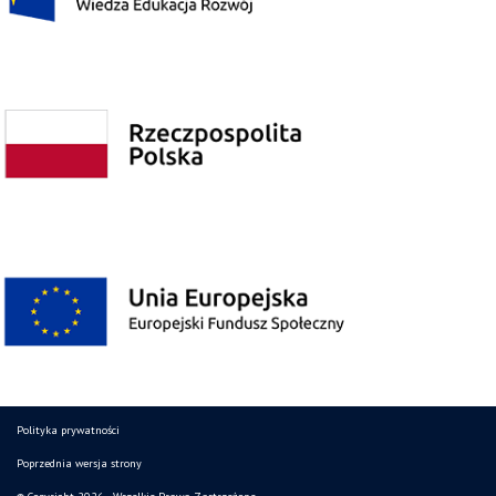
Polityka prywatności
Poprzednia wersja strony