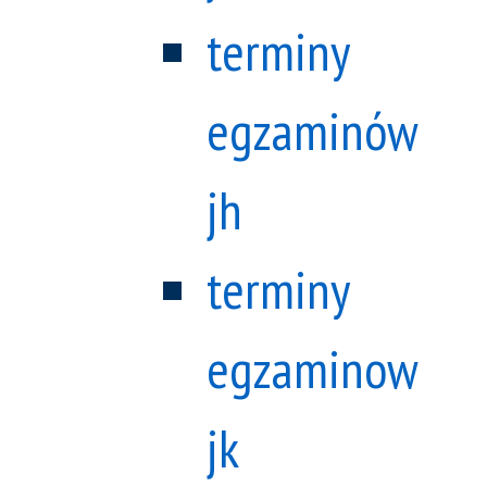
terminy
egzaminów
jh
terminy
egzaminow
jk