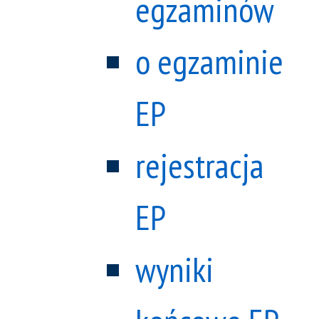
egzaminów
o egzaminie
EP
rejestracja
EP
wyniki