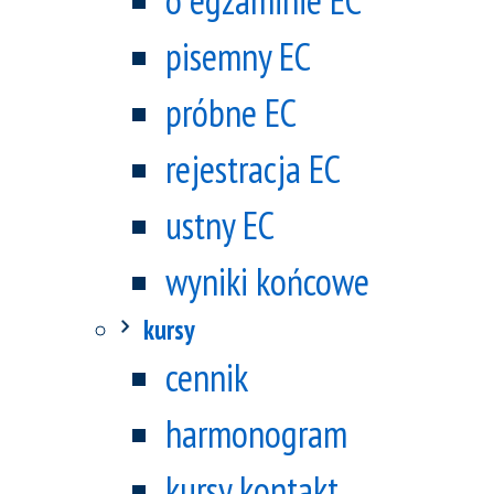
o egzaminie EC
pisemny EC
próbne EC
rejestracja EC
ustny EC
wyniki końcowe
kursy
cennik
harmonogram
kursy kontakt