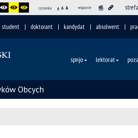
stref
A
wsparcie
czcionka
A
A
student
doktorant
kandydat
absolwent
pra
spnjo
lektorat
poza
zyków Obcych