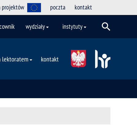
a projektów
poczta
kontakt
cownik
wydziały
instytuty
 lektoratem
kontakt