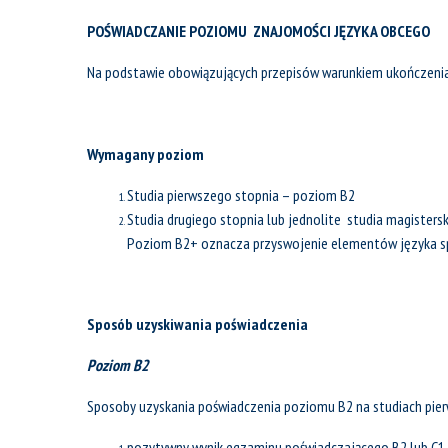
POŚWIADCZANIE POZIOMU ZNAJOMOŚCI JĘZYKA OBCEGO
Na podstawie obowiązujących przepisów warunkiem ukończenia s
Wymagany poziom
Studia pierwszego stopnia – poziom B2
Studia drugiego stopnia lub jednolite studia magisters
Poziom B2+ oznacza przyswojenie elementów języka spe
Sposób uzyskiwania poświadczenia
Poziom B2
Sposoby uzyskania poświadczenia poziomu B2 na studiach pierw
pozytywny wynik egzaminu poświadczającego B2 lub C1