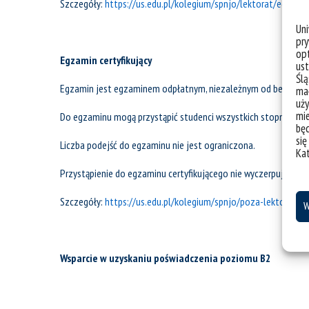
Szczegóły:
https://us.edu.pl/kolegium/spnjo/lektorat/egzam
Un
pry
opt
Egzamin certyfikujący
ust
Ślą
Egzamin jest egzaminem odpłatnym, niezależnym od bezpłat
mał
uży
mie
Do egzaminu mogą przystąpić studenci wszystkich stopni i form
bę
się
Liczba podejść do egzaminu nie jest ograniczona.
Ka
Przystąpienie do egzaminu certyfikującego nie wyczerpuje pul
Szczegóły:
https://us.edu.pl/kolegium/spnjo/poza-lektoratem/
W
Wsparcie w uzyskaniu poświadczenia poziomu B2