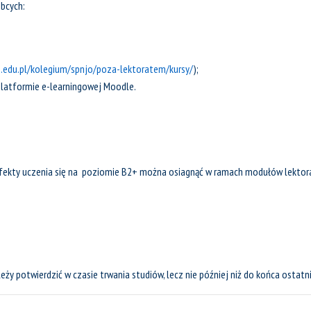
bcych:
s.edu.pl/kolegium/spnjo/poza-lektoratem/kursy/
);
 platformie e-learningowej Moodle.
 efekty uczenia się na poziomie B2+ można osiagnąć w ramach modułów lekto
 potwierdzić w czasie trwania studiów, lecz nie później niż do końca ostatn