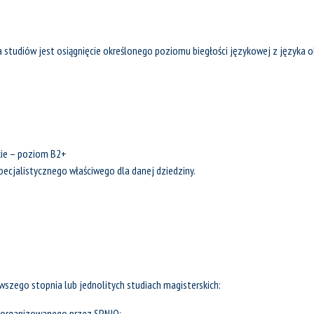
tudiów jest osiągnięcie określonego poziomu biegłości językowej z języka ob
kie – poziom B2+
cjalistycznego właściwego dla danej dziedziny.
szego stopnia lub jednolitych studiach magisterskich:
 organizowanego przez SPNJO;