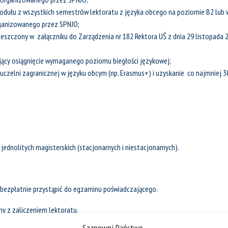
modułu z wszystkich semestrów lektoratu z języka obcego na poziomie B2 lub
rganizowanego przez SPNJO;
szczony w załączniku do Zarządzenia nr 182 Rektora UŚ z dnia 29 listopada 
ący osiągnięcie wymaganego poziomu biegłości językowej;
 uczelni zagranicznej w języku obcym (np. Erasmus+) i uzyskanie co najmni
jednolitych magisterskich (stacjonarnych i niestacjonarnych).
 bezpłatnie przystąpić do egzaminu poświadczającego.
y z zaliczeniem lektoratu.
Szanowni Państwo,