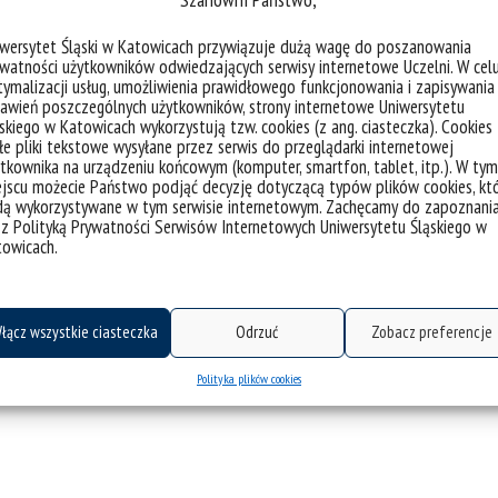
iny/egzamin-poswiadczajacy/
iwersytet Śląski w Katowicach przywiązuje dużą wagę do poszanowania
watności użytkowników odwiedzających serwisy internetowe Uczelni. W cel
ymalizacji usług, umożliwienia prawidłowego funkcjonowania i zapisywania
awień poszczególnych użytkowników, strony internetowe Uniwersytetu
skiego w Katowicach wykorzystują tzw. cookies (z ang. ciasteczka). Cookies
nego egzaminu poświadczającego.
e pliki tekstowe wysyłane przez serwis do przeglądarki internetowej
tkownika na urządzeniu końcowym (komputer, smartfon, tablet, itp.). W tym
jscu możecie Państwo podjąć decyzję dotyczącą typów plików cookies, kt
 studiów, na każdym etapie kształcenia.
dą wykorzystywane w tym serwisie internetowym. Zachęcamy do zapoznani
 z Polityką Prywatności Serwisów Internetowych Uniwersytetu Śląskiego w
towicach.
i dwóch bezpłatnych podejść do egzaminu poświadczającego.
certyfikaty/
łącz wszystkie ciasteczka
Odrzuć
Zobacz preferencje
Polityka plików cookies