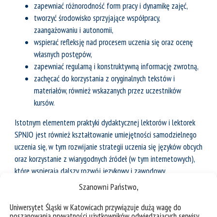
zapewniać różnorodność form pracy i dynamikę zajęć,
tworzyć środowisko sprzyjające współpracy,
zaangażowaniu i autonomii,
wspierać refleksję nad procesem uczenia się oraz ocenę
własnych postępów,
zapewniać regularną i konstruktywną informację zwrotną,
zachęcać do korzystania z oryginalnych tekstów i
materiałów, również wskazanych przez uczestników
kursów.
Istotnym elementem praktyki dydaktycznej lektorów i lektorek
SPNJO jest również kształtowanie umiejętności samodzielnego
uczenia się, w tym rozwijanie strategii uczenia się języków obcych
oraz korzystanie z wiarygodnych źródeł (w tym internetowych),
które wspierają dalszy rozwój językowy i zawodowy.
Szanowni Państwo,
Kadra dydaktyczna
Uniwersytet Śląski w Katowicach przywiązuje dużą wagę do
Zespół SPNJO tworzy niemal 50-osobowa kadra akademicka,
poszanowania prywatności użytkowników odwiedzających serwisy