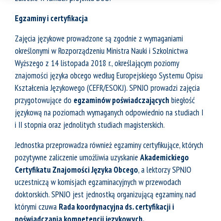
Egzaminy i certyfikacja
Zajęcia językowe prowadzone są zgodnie z wymaganiami
określonymi w Rozporządzeniu Ministra Nauki i Szkolnictwa
Wyższego z 14 listopada 2018 r., określającym poziomy
znajomości języka obcego według Europejskiego Systemu Opisu
Kształcenia Językowego (CEFR/ESOKJ). SPNJO prowadzi zajęcia
przygotowujące do
egzaminów poświadczających
biegłość
językową na poziomach wymaganych odpowiednio na studiach I
i II stopnia oraz jednolitych studiach magisterskich.
Jednostka przeprowadza również egzaminy certyfikujące, których
pozytywne zaliczenie umożliwia uzyskanie
Akademickiego
Certyfikatu Znajomości Języka Obcego
, a lektorzy SPNJO
uczestniczą w komisjach egzaminacyjnych w przewodach
doktorskich. SPNJO jest jednostką organizującą egzaminy, nad
którymi czuwa
Rada koordynacyjna ds. certyfikacji i
poświadczania kompetencji językowych.