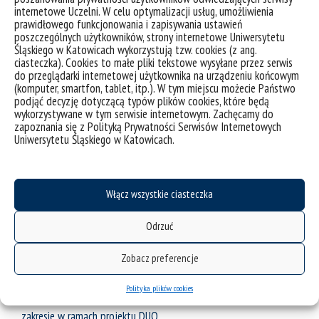
składająca się z doświadczonych i wykwalifikowanych
internetowe Uczelni. W celu optymalizacji usług, umożliwienia
prawidłowego funkcjonowania i zapisywania ustawień
specjalistów, w większości absolwentów Uniwersytetu Śląskiego.
poszczególnych użytkowników, strony internetowe Uniwersytetu
Nauczyciele języków specjalistycznych wykorzystują możliwości
Śląskiego w Katowicach wykorzystują tzw. cookies (z ang.
jakie daje współpraca z poszczególnymi wydziałami uczelni.
ciasteczka). Cookies to małe pliki tekstowe wysyłane przez serwis
do przeglądarki internetowej użytkownika na urządzeniu końcowym
Stale podnoszą swoje kwalifikacje zawodowe – uczestniczą w
(komputer, smartfon, tablet, itp.). W tym miejscu możecie Państwo
konferencjach naukowych i szkoleniach, prowadzą działalność
podjąć decyzję dotyczącą typów plików cookies, które będą
wykorzystywane w tym serwisie internetowym. Zachęcamy do
badawczą i publikacyjną oraz aktywnie rozwijają swoje
zapoznania się z Polityką Prywatności Serwisów Internetowych
kompetencje dydaktyczne.
Uniwersytetu Śląskiego w Katowicach.
Wsparcie osób ze szczególnymi potrzebami
SPNJO współpracuje z Centrum Obsługi Studentów i Centrum
Włącz wszystkie ciasteczka
Dydaktyki Ogólnouniwersyteckiej . Po przeszkoleniu lektorzy
Odrzuć
prowadzą zajęcia dostosowane do potrzeb osób ze specjalnymi
potrzebami edukacyjnymi oraz uczestniczą w projektowaniu
Zobacz preferencje
programów kształcenia i oceniania opartych na zasadach
uniwersalnego projektowania dydaktyki. Korzystają przy tym z
Polityka plików cookies
rekomendacji opracowanych przez specjalistów SPNJO w tym
zakresie w ramach projektu DUO.