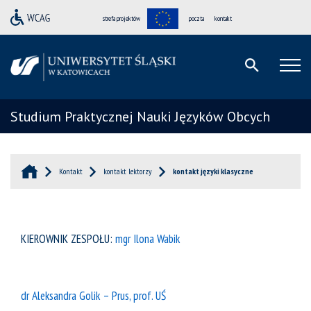
strefa projektów
poczta
kontakt
Studium Praktycznej Nauki Języków Obcych
Kontakt
kontakt lektorzy
kontakt języki klasyczne
KIEROWNIK ZESPOŁU:
mgr Ilona Wabik
dr Aleksandra Golik – Prus, prof. UŚ