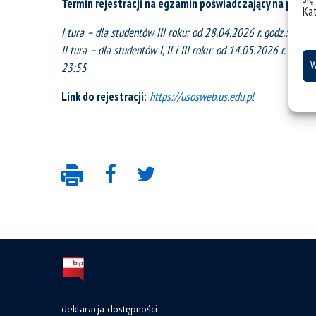
Termin rejestracji na egzamin poświadczający na pozio
Ka
I tura – dla studentów III roku:
od 28.04.2026 r. godz.: 13:00
II tura – dla studentów I, II i III roku: od 14.05.2026 r. godz.
W
23:55
Link do rejestracji
:
https://usosweb.us.edu.pl
deklaracja dostępności