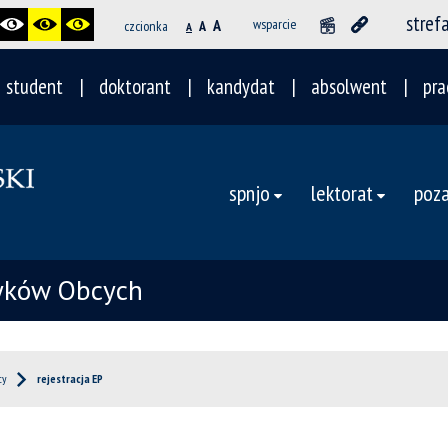
stref
A
wsparcie
czcionka
A
A
student
doktorant
kandydat
absolwent
pra
spnjo
lektorat
poza
zyków Obcych
cy
rejestracja EP