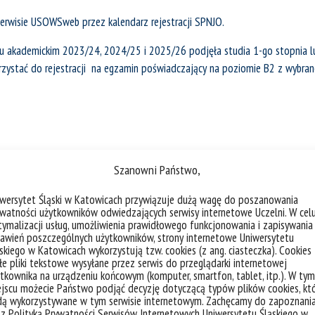
erwisie USOWSweb przez kalendarz rejestracji SPNJO.
oku akademickim 2023/24, 2024/25 i 2025/26 podjęła studia 1-go stopnia l
zystać do rejestracji na egzamin poświadczający na poziomie B2 z wybrane
STUDENCI STUDIÓW NIESTACJO
Szanowni Państwo,
mie B2
:
Termin rejestracji na egzamin 
iwersytet Śląski w Katowicach przywiązuje dużą wagę do poszanowania
watności użytkowników odwiedzających serwisy internetowe Uczelni. W cel
ymalizacji usług, umożliwienia prawidłowego funkcjonowania i zapisywania
 do 10.05.2026 r. godz.: 23:55
I tura – dla studentów I, II i III rok
awień poszczególnych użytkowników, strony internetowe Uniwersytetu
: 13:00 do 24.05.2026 r. godz.:
23:55
skiego w Katowicach wykorzystują tzw. cookies (z ang. ciasteczka). Cookies
e pliki tekstowe wysyłane przez serwis do przeglądarki internetowej
Link do rejestracji
:
https://usosweb
tkownika na urządzeniu końcowym (komputer, smartfon, tablet, itp.). W tym
jscu możecie Państwo podjąć decyzję dotyczącą typów plików cookies, kt
dą wykorzystywane w tym serwisie internetowym. Zachęcamy do zapoznani
.
 z Polityką Prywatności Serwisów Internetowych Uniwersytetu Śląskiego w