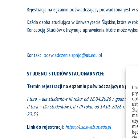
Rejestracja na egzamin poświadczający prowadzona jest w s
Każda osoba studiująca w Uniwersytecie Śląskim, która w r
Koncepcją Studiów otrzymuje uprawnienia, które może wykor
Kontakt:
poswiadczenia.spnjo@us.edu.pl
STUDENCI STUDIÓW STACJONARNYCH:
Termin rejestracji na egzamin poświadczający na pozio
Un
pry
opt
I tura – dla studentów III roku:
od 28.04.2026 r. godz.: 13:00
ust
II tura – dla studentów I, II i III roku: od 14.05.2026 r. godz.
Ślą
23:55
mał
uży
mie
Link do rejestracji
:
https://usosweb.us.edu.pl
bę
się