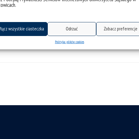
mie C1
:
towicach.
Termin rejestracji na egzamin 
 do 10.05.2026 r. godz.: 23:55
I tura – dla studentów I, II i III rok
: 13:00 do 24.05.2026 r. godz.:
23:55
łącz wszystkie ciasteczka
Odrzuć
Zobacz preferencje
Link do rejestracji
:
https://usoswe
Polityka plików cookies
.