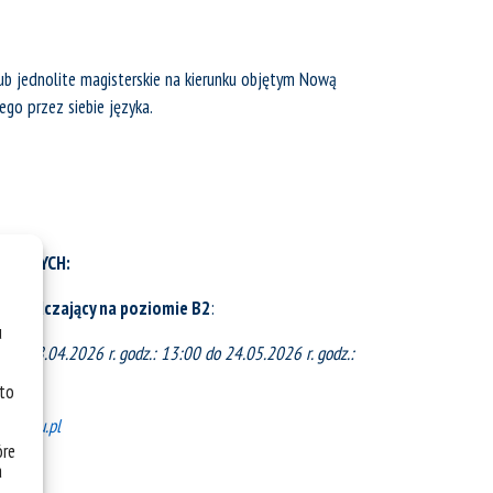
ub jednolite magisterskie na kierunku objętym Nową
go przez siebie języka.
NARNYCH:
poświadczający na poziomie B2
:
u
u:
od 28.04.2026 r. godz.: 13:00 do 24.05.2026 r. godz.:
 to
.us.edu.pl
óre
a