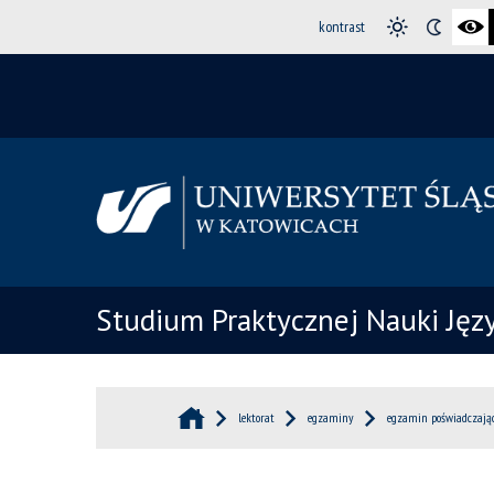
kontrast
Studium Praktycznej Nauki Ję
lektorat
egzaminy
egzamin poświadczają