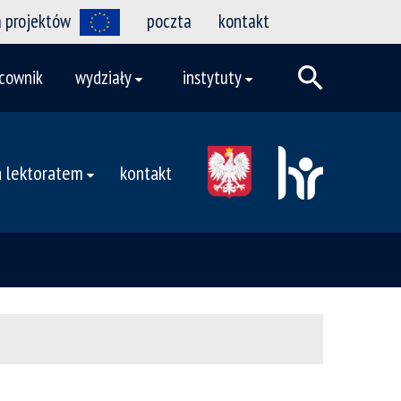
a projektów
poczta
kontakt
cownik
wydziały
instytuty
 lektoratem
kontakt