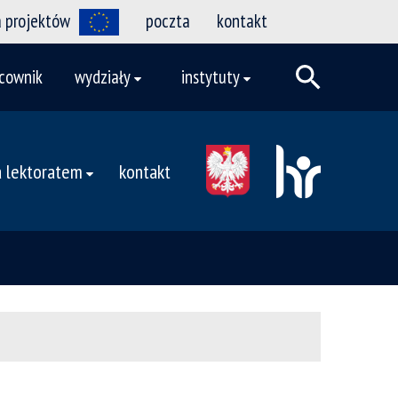
a projektów
poczta
kontakt
cownik
wydziały
instytuty
 lektoratem
kontakt