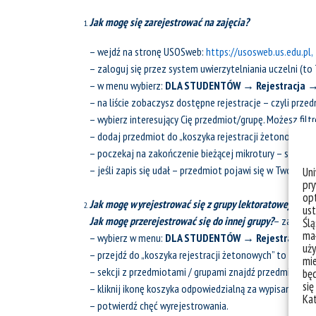
Jak mogę się zarejestrować na zajęcia?
– wejdź na stronę USOSweb:
https://usosweb.us.edu.pl,
– zaloguj się przez system uwierzytelniania uczelni (to
– w menu wybierz:
DLA STUDENTÓW → Rejestracja → 
– na liście zobaczysz dostępne rejestracje – czyli przedm
– wybierz interesujący Cię przedmiot/grupę. Możesz filt
– dodaj przedmiot do „koszyka rejestracji żetonowych” – 
– poczekaj na zakończenie bieżącej mikrotury – system 
– jeśli zapis się udał – przedmiot pojawi się w Twoich r
Un
pry
.
opt
Jak mogę wyrejestrować się z grupy lektoratowej?
ust
Jak mogę przerejestrować się do innej grupy?
– zaloguj 
Ślą
mał
– wybierz w menu:
DLA STUDENTÓW → Rejestracja → 
uży
– przejdź do „koszyka rejestracji żetonowych” to miejsce
mie
– sekcji z przedmiotami / grupami znajdź przedmiot/grup
bę
się
– kliknij ikonę koszyka odpowiedzialną za wypisanie (
cz
Ka
– potwierdź chęć wyrejestrowania.