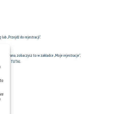
 lub „Przejdź do rejestracji”.
ceptowana, zobaczysz to w zakładce „Moje rejestracje”,
e się
TUTAJ
.
u
 to
óre
a