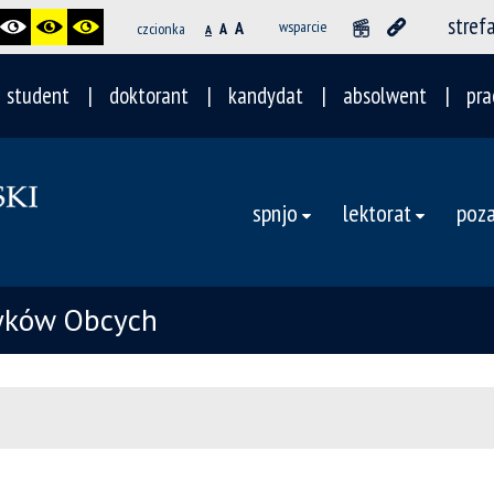
stref
A
wsparcie
czcionka
A
A
student
doktorant
kandydat
absolwent
pra
spnjo
lektorat
poza
zyków Obcych