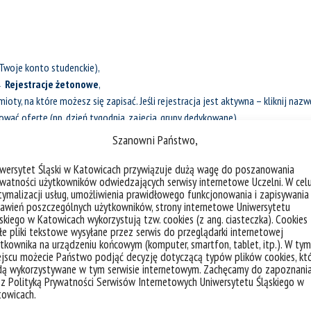
 Twoje konto studenckie),
Rejestracje żetonowe
,
ioty, na które możesz się zapisać. Jeśli rejestracja jest aktywna – kliknij nazwę
rować ofertę (np. dzień tygodnia, zajęcia, grupy dedykowane),
kliknij ikonę koszyka przy danej grupie. To złoży Twoją prośbę o zapis.
Szanowni Państwo,
wtedy przypisze studentów do grup. Jeśli w grupie Twoja prośba zostanie zaak
ejestracjach i automatycznie zniknie z koszyka.
Link do pełnej instrukcji znajduj
iwersytet Śląski w Katowicach przywiązuje dużą wagę do poszanowania
watności użytkowników odwiedzających serwisy internetowe Uczelni. W cel
ymalizacji usług, umożliwienia prawidłowego funkcjonowania i zapisywania
awień poszczególnych użytkowników, strony internetowe Uniwersytetu
się na USOSweb: przejdź na stronę, zaloguj się przez swoje konto studenckie,
skiego w Katowicach wykorzystują tzw. cookies (z ang. ciasteczka). Cookies
e pliki tekstowe wysyłane przez serwis do przeglądarki internetowej
Rejestracje żetonowe
,
tkownika na urządzeniu końcowym (komputer, smartfon, tablet, itp.). W tym
, gdzie widzisz wszystkie swoje bieżące zapisy / prośby o zapisu,
jscu możecie Państwo podjąć decyzję dotyczącą typów plików cookies, kt
ę, z której chcesz się wypisać,
dą wykorzystywane w tym serwisie internetowym. Zachęcamy do zapoznani
 z Polityką Prywatności Serwisów Internetowych Uniwersytetu Śląskiego w
erwony koszyk
)
towicach.