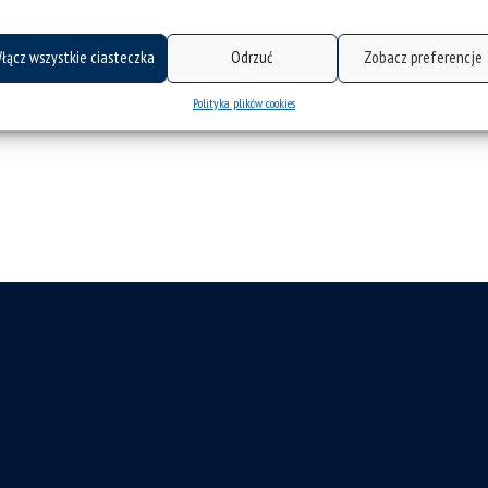
 „koszyka żetonów”. Dzięki temu możesz użyć go do zapisania się na inny lektora
łącz wszystkie ciasteczka
Odrzuć
Zobacz preferencje
Polityka plików cookies