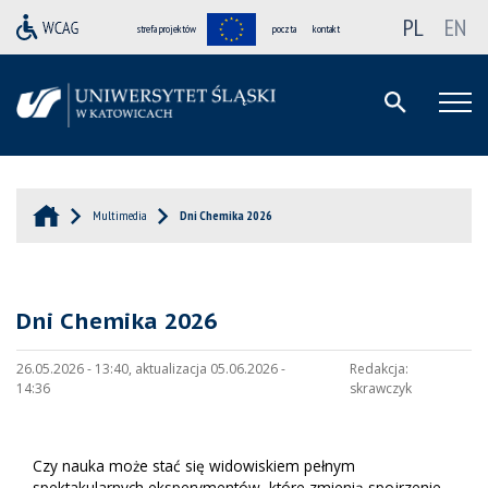
PL
EN
strefa projektów
poczta
kontakt
Multimedia
Dni Chemika 2026
Dni Chemika 2026
26.05.2026 - 13:40, aktualizacja 05.06.2026 -
Redakcja:
14:36
skrawczyk
Czy nauka może stać się widowiskiem pełnym
spektakularnych eksperymentów, które zmienią spojrzenie