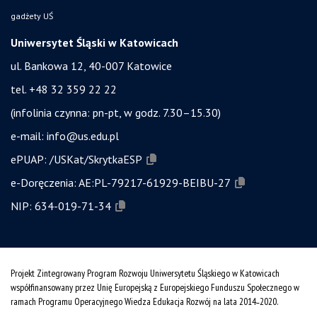
gadżety UŚ
Uniwersytet Śląski w Katowicach
ul. Bankowa 12, 40-007 Katowice
tel. +48 32 359 22 22
(infolinia czynna: pn-pt, w godz. 7.30–15.30)
e-mail:
info@us.edu.pl
ePUAP:
/USKat/SkrytkaESP
e-Doręczenia:
AE:PL-79217-61929-BEIBU-27
NIP:
634-019-71-34
Projekt Zintegrowany Program Rozwoju Uniwersytetu Śląskiego w Katowicach
współfinansowany przez Unię Europejską z Europejskiego Funduszu Społecznego w
ramach Programu Operacyjnego Wiedza Edukacja Rozwój na lata 2014˗2020.