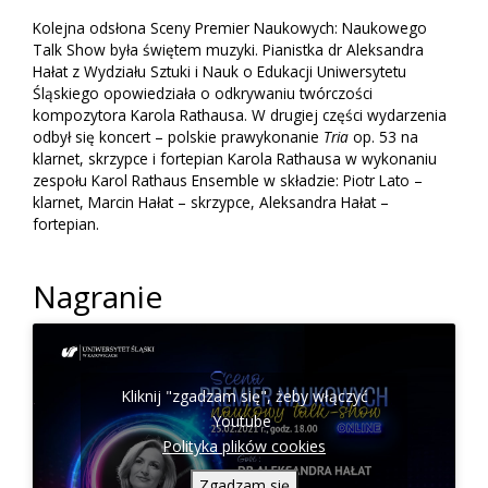
Kolejna odsłona Sceny Premier Naukowych: Naukowego
Talk Show była świętem muzyki. Pianistka dr Aleksandra
Hałat z Wydziału Sztuki i Nauk o Edukacji Uniwersytetu
Śląskiego opowiedziała o odkrywaniu twórczości
kompozytora Karola Rathausa. W drugiej części wydarzenia
odbył się koncert – polskie prawykonanie
Tria
op. 53 na
klarnet, skrzypce i fortepian Karola Rathausa w wykonaniu
zespołu Karol Rathaus Ensemble w składzie: Piotr Lato –
klarnet, Marcin Hałat – skrzypce, Aleksandra Hałat –
fortepian.
Nagranie
Kliknij "zgadzam się", żeby włączyć
Youtube
Polityka plików cookies
Zgadzam się