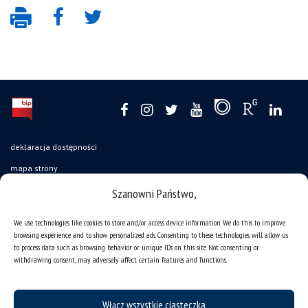
deklaracja dostępności
mapa strony
organizacja roku akademickiego
Szanowni Państwo,
USOSweb
We use technologies like cookies to store and/or access device information. We do this to improve
UŚ od A do Z
browsing experience and to show personalized ads. Consenting to these technologies will allow us
to process data such as browsing behavior or unique IDs on this site. Not consenting or
ogłoszenia
withdrawing consent, may adversely affect certain features and functions.
oferty pracy
jak pracujemy?
Włącz wszystkie ciasteczka