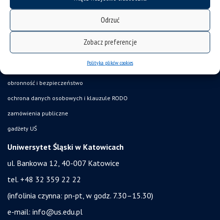
baza noclegowa
Odrzuć
akademiki
Wirtualny UŚ
Zobacz preferencje
akty prawne UŚ
Polityka plików cookies
bezpieczeństwo w uczelni
obronność i bezpieczeństwo
ochrona danych osobowych i klauzule RODO
zamówienia publiczne
gadżety UŚ
Uniwersytet Śląski w Katowicach
ul. Bankowa 12, 40-007 Katowice
tel. +48 32 359 22 22
(infolinia czynna: pn-pt, w godz. 7.30–15.30)
e-mail:
info@us.edu.pl