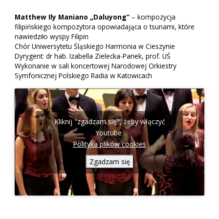
Matthew Ily Maniano „Daluyong”
– kompozycja
filipińskiego kompozytora opowiadająca o tsunami, które
nawiedziło wyspy Filipin
Chór Uniwersytetu Śląskiego Harmonia w Cieszynie
Dyrygent: dr hab. Izabella Zielecka-Panek, prof. UŚ
Wykonanie w sali koncertowej Narodowej Orkiestry
Symfonicznej Polskiego Radia w Katowicach
Kliknij "zgadzam się", żeby włączyć
Youtube
Polityka plików cookies
Zgadzam się