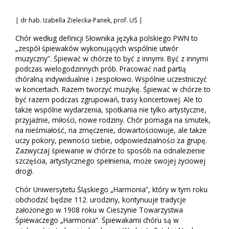
| dr hab. Izabella Zielecka-Panek, prof. UŚ |
Chór według definicji Słownika języka polskiego PWN to
„zespół śpiewaków wykonujących wspólnie utwór
muzyczny”. Śpiewać w chórze to być z innymi. Być z innymi
podczas wielogodzinnych prób. Pracować nad partią
chóralną indywidualnie i zespołowo. Wspólnie uczestniczyć
w koncertach. Razem tworzyć muzykę. Śpiewać w chórze to
być razem podczas zgrupowań, trasy koncertowej. Ale to
także wspólne wydarzenia, spotkania nie tylko artystyczne,
przyjaźnie, miłości, nowe rodziny. Chór pomaga na smutek,
na nieśmiałość, na zmęczenie, dowartościowuje, ale także
uczy pokory, pewności siebie, odpowiedzialności za grupę.
Zazwyczaj śpiewanie w chórze to sposób na odnalezienie
szczęścia, artystycznego spełnienia, może swojej życiowej
drogi.
Chór Uniwersytetu Śląskiego „Harmonia”, który w tym roku
obchodzić będzie 112. urodziny, kontynuuje tradycje
założonego w 1908 roku w Cieszynie Towarzystwa
Śpiewaczego „Harmonia”. Śpiewakami chóru są w