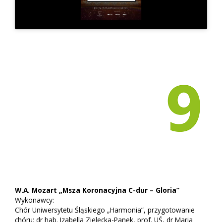
W.A. Mozart „Msza Koronacyjna C-dur – Gloria”
Wykonawcy:
Chór Uniwersytetu Śląskiego „Harmonia”, przygotowanie
chóru: dr hab. Izabella Zielecka-Panek, prof. UŚ, dr Maria