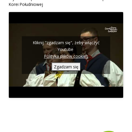
Korei Południowej
Kliknij "zgadzam się", żeby włączyć
Youtube
Polityka plików cookies
Zgadzam się