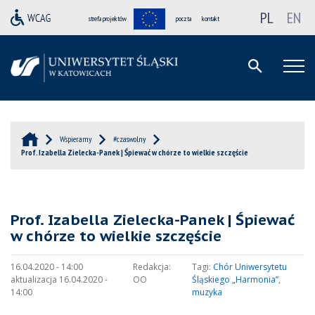
PL
EN
strefa projektów
poczta
kontakt
Wspieramy
#czaswolny
Prof. Izabella Zielecka-Panek | Śpiewać w chórze to wielkie szczęście
Prof. Izabella Zielecka-Panek | Śpiewać
w chórze to wielkie szczęście
16.04.2020 - 14:00
Redakcja:
Tagi:
Chór Uniwersytetu
aktualizacja 16.04.2020 -
OO
Śląskiego „Harmonia”
,
14:00
muzyka