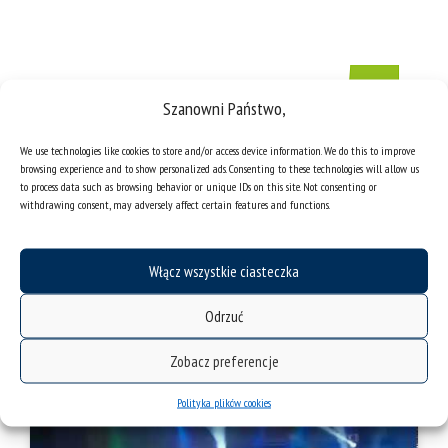
Szanowni Państwo,
We use technologies like cookies to store and/or access device information. We do this to improve
browsing experience and to show personalized ads. Consenting to these technologies will allow us
to process data such as browsing behavior or unique IDs on this site. Not consenting or
withdrawing consent, may adversely affect certain features and functions.
Włącz wszystkie ciasteczka
„Enderlezi”
Wykonawcy: Kayah, Chór Uniwersytetu Śląskiego
Odrzuć
„Harmonia”, Polska Orkiestra Muzyki Filmowej
Wykonanie podczas Koncertu Muzyki Filmowej w
Amfiteatrze pod Grójcem w Żywcu
Zobacz preferencje
Polityka plików cookies