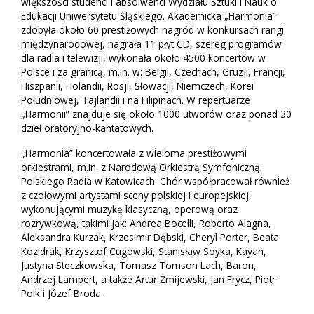
większości studenci i absolwenci Wydziału Sztuki i Nauk o
Edukacji Uniwersytetu Śląskiego. Akademicka „Harmonia”
zdobyła około 60 prestiżowych nagród w konkursach rangi
międzynarodowej, nagrała 11 płyt CD, szereg programów
dla radia i telewizji, wykonała około 4500 koncertów w
Polsce i za granicą, m.in. w: Belgii, Czechach, Gruzji, Francji,
Hiszpanii, Holandii, Rosji, Słowacji, Niemczech, Korei
Południowej, Tajlandii i na Filipinach. W repertuarze
„Harmonii” znajduje się około 1000 utworów oraz ponad 30
dzieł oratoryjno-kantatowych.
„Harmonia” koncertowała z wieloma prestiżowymi
orkiestrami, m.in. z Narodową Orkiestrą Symfoniczną
Polskiego Radia w Katowicach. Chór współpracował również
z czołowymi artystami sceny polskiej i europejskiej,
wykonującymi muzykę klasyczną, operową oraz
rozrywkową, takimi jak: Andrea Bocelli, Roberto Alagna,
Aleksandra Kurzak, Krzesimir Dębski, Cheryl Porter, Beata
Kozidrak, Krzysztof Cugowski, Stanisław Soyka, Kayah,
Justyna Steczkowska, Tomasz Tomson Lach, Baron,
Andrzej Lampert, a także Artur Żmijewski, Jan Frycz, Piotr
Polk i Józef Broda.