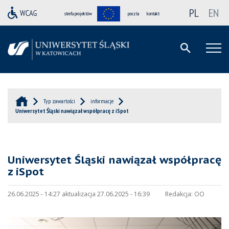
PL
EN
strefa projektów
poczta
kontakt
Typ zawartości
informacje
Uniwersytet Śląski nawiązał współpracę z iSpot
Uniwersytet Śląski nawiązał współpracę
z iSpot
26.06.2025 - 14:27 aktualizacja 27.06.2025 - 16:39
Redakcja:
OO