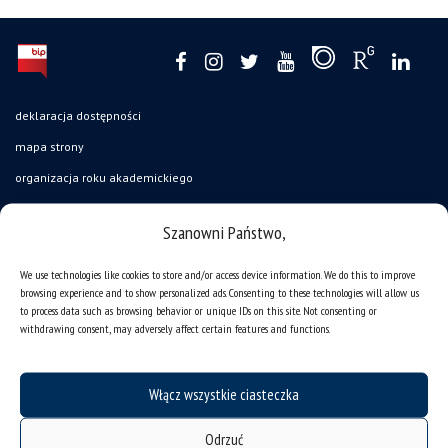
deklaracja dostępności
mapa strony
organizacja roku akademickiego
USOSweb
Szanowni Państwo,
UŚ od A do Z
ogłoszenia
We use technologies like cookies to store and/or access device information. We do this to improve
browsing experience and to show personalized ads. Consenting to these technologies will allow us
oferty pracy
to process data such as browsing behavior or unique IDs on this site. Not consenting or
withdrawing consent, may adversely affect certain features and functions.
jak pracujemy?
baza noclegowa
Włącz wszystkie ciasteczka
akademiki
Wirtualny UŚ
Odrzuć