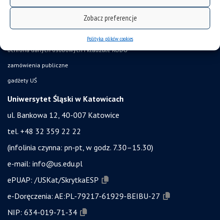
akty prawne UŚ
Zobacz preferencje
bezpieczeństwo w uczelni
obronność i bezpieczeństwo
Polityka plików cookies
ochrona danych osobowych i klauzule RODO
zamówienia publiczne
gadżety UŚ
Uniwersytet Śląski w Katowicach
ul. Bankowa 12, 40-007 Katowice
tel. +48 32 359 22 22
(infolinia czynna: pn-pt, w godz. 7.30–15.30)
e-mail:
info@us.edu.pl
ePUAP:
/USKat/SkrytkaESP
e-Doręczenia:
AE:PL-79217-61929-BEIBU-27
NIP:
634-019-71-34