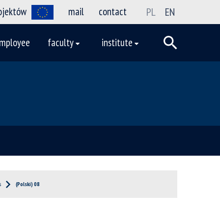
rojektów
mail
contact
PL
EN
mployee
faculty
institute
s
(Polski) 08