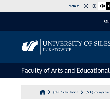
contrast
stu
Faculty of Arts and Educationa
(Polski) Nauka i badania
(Polski) Serie wydawnic