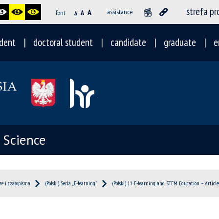
strefa p
A
assistance
font
A
A
dent
doctoral student
candidate
graduate
e
l Science
ze i czasopisma
(Polski) Seria „E-learning”
(Polski) 11. E-learning and STEM Education – Article