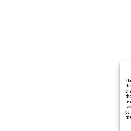
The
the
ena
the
tex
tab
be 
the