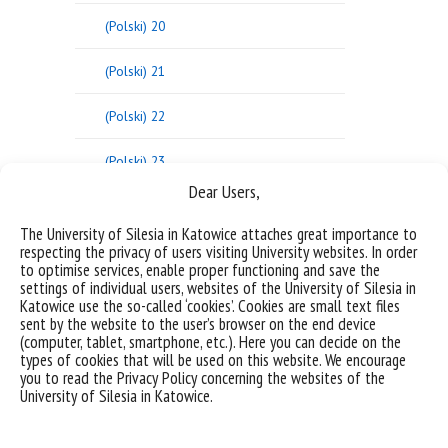
(Polski) 20
(Polski) 21
(Polski) 22
(Polski) 23
Dear Users,
(Polski) 24
The University of Silesia in Katowice attaches great importance to
respecting the privacy of users visiting University websites. In order
(Polski) 25
to optimise services, enable proper functioning and save the
settings of individual users, websites of the University of Silesia in
26
Katowice use the so-called ‘cookies’. Cookies are small text files
sent by the website to the user’s browser on the end device
(computer, tablet, smartphone, etc.). Here you can decide on the
(Polski) 27
types of cookies that will be used on this website. We encourage
you to read the Privacy Policy concerning the websites of the
(Polski) 28
University of Silesia in Katowice.
(Polski) 29