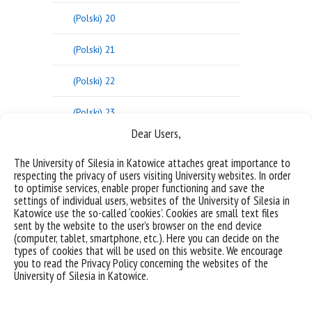
(Polski) 20
(Polski) 21
(Polski) 22
(Polski) 23
Dear Users,
(Polski) 24
The University of Silesia in Katowice attaches great importance to
respecting the privacy of users visiting University websites. In order
(Polski) 25
to optimise services, enable proper functioning and save the
settings of individual users, websites of the University of Silesia in
26
Katowice use the so-called ‘cookies’. Cookies are small text files
sent by the website to the user’s browser on the end device
(computer, tablet, smartphone, etc.). Here you can decide on the
(Polski) 27
types of cookies that will be used on this website. We encourage
you to read the Privacy Policy concerning the websites of the
(Polski) 28
University of Silesia in Katowice.
(Polski) 29