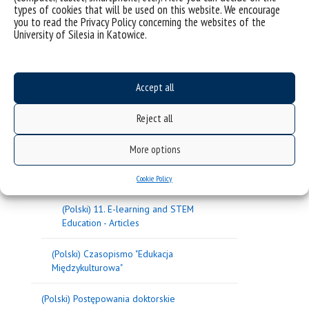
types of cookies that will be used on this website. We encourage
(Polski) 19
you to read the Privacy Policy concerning the websites of the
University of Silesia in Katowice.
(Polski) 20
(Polski) Articles-8. E-learning
Accept all
Methodology – Implementation and
Evaluation
Reject all
(Polski) Articles-7. IT Tools – Good
Practice of Effective Use in Education
More options
(Polski) 13 - Articles
Cookie Policy
(Polski) 11. E-learning and STEM
Education - Articles
(Polski) Czasopismo "Edukacja
Międzykulturowa"
(Polski) Postępowania doktorskie