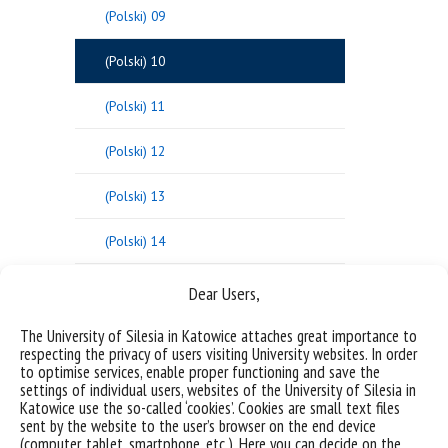
(Polski) 09
(Polski) 10
(Polski) 11
(Polski) 12
(Polski) 13
(Polski) 14
(Polski) 15
Dear Users,
(Polski) 16
The University of Silesia in Katowice attaches great importance to
respecting the privacy of users visiting University websites. In order
to optimise services, enable proper functioning and save the
(Polski) 17
settings of individual users, websites of the University of Silesia in
Katowice use the so-called ‘cookies’. Cookies are small text files
(Polski) 18
sent by the website to the user’s browser on the end device
(computer, tablet, smartphone, etc.). Here you can decide on the