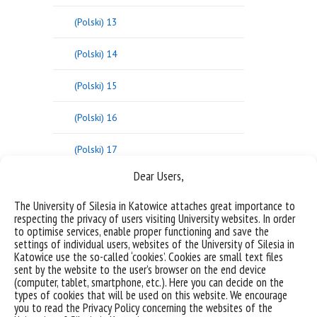
(Polski) 13
(Polski) 14
(Polski) 15
(Polski) 16
(Polski) 17
Dear Users,
(Polski) 18
The University of Silesia in Katowice attaches great importance to
(Polski) 19
respecting the privacy of users visiting University websites. In order
to optimise services, enable proper functioning and save the
settings of individual users, websites of the University of Silesia in
(Polski) 20
Katowice use the so-called ‘cookies’. Cookies are small text files
sent by the website to the user’s browser on the end device
(Polski) 21
(computer, tablet, smartphone, etc.). Here you can decide on the
types of cookies that will be used on this website. We encourage
you to read the Privacy Policy concerning the websites of the
(Polski) 22