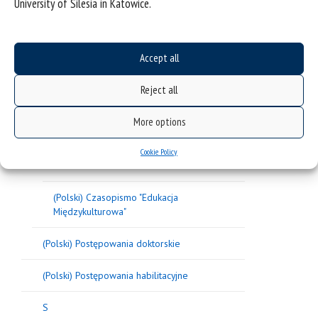
University of Silesia in Katowice.
(Polski) 23
(Polski) 24
Accept all
(Polski) 25
Reject all
(Polski) 01
More options
(Polski) 11. E-learning and STEM
Cookie Policy
Education - Articles
(Polski) Czasopismo "Edukacja
Międzykulturowa"
(Polski) Postępowania doktorskie
(Polski) Postępowania habilitacyjne
S