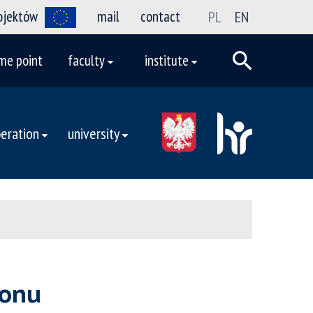
rojektów
mail
contact
PL
EN
me point
faculty
institute
eration
university
tonu