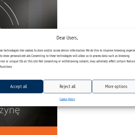
Dear Users,
se technologies like cookies to store and/or access device information. We do this to improve browsing experi
to show personalized ads. Consenting to these technologies will allow us to process data such as browsing
vior or unique IDs on this site. Not consenting or withdrawing consent, may adversely affect certain featur
functions.
Accept all
Reject all
More options
Cookie Policy