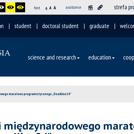
strefa p
A
assistance
font
A
A
on
student
doctoral student
graduate
welco
science and research
education
coop
odowego maratonu programistycznego „Deadline24”
cji międzynarodowego mara