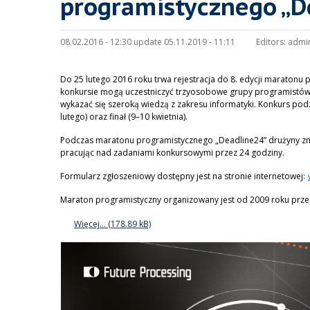
programistycznego „D
08.02.2016 - 12:30 update 05.11.2019 - 11:11
Editors:
admi
Do 25 lutego 2016 roku trwa rejestracja do 8. edycji maratonu
konkursie mogą uczestniczyć trzyosobowe grupy programistów z
wykazać się szeroką wiedzą z zakresu informatyki. Konkurs podz
lutego) oraz finał (9–10 kwietnia).
Podczas maratonu programistycznego „Deadline24” drużyny zmag
pracując nad zadaniami konkursowymi przez 24 godziny.
Formularz zgłoszeniowy dostępny jest na stronie internetowej:
Maraton programistyczny organizowany jest od 2009 roku przez
Więcej…