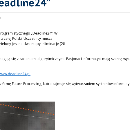
eadline24”
n
 programistycznego „Deadline24”. W
 całej Polski. Uczestnicy muszą
ielony jest na dwa etapy: eliminacje (28
ają się z zadaniami algorytmicznymi. Pasjonaci informatyki mają szansę wyka
www.deadline24.pl
.
 firmę Future Processing, która zajmuje się wytwarzaniem systemów informatyc