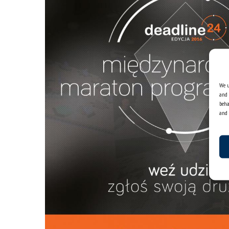
We u
and 
beha
and 