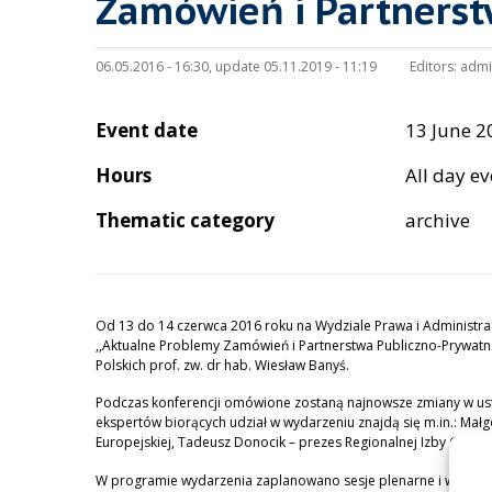
Zamówień i Partnerst
06.05.2016 - 16:30, update 05.11.2019 - 11:19
Editors:
admi
Event date
13 June 2
Hours
All day e
Thematic category
archive
Od 13 do 14 czerwca 2016 roku na Wydziale Prawa i Administra
,,Aktualne Problemy Zamówień i Partnerstwa Publiczno-Prywatne
Polskich prof. zw. dr hab. Wiesław Banyś.
Podczas konferencji omówione zostaną najnowsze zmiany w ust
ekspertów biorących udział w wydarzeniu znajdą się m.in.: Małg
Europejskiej, Tadeusz Donocik – prezes Regionalnej Izby Gospo
W programie wydarzenia zaplanowano sesje plenarne i warszta