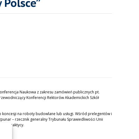
Polsce’’
Konferencja Naukowa z zakresu zamówień publicznych pt.
 przewodniczący Konferencji Rektorów Akademickich Szkół
koncesji na roboty budowlane lub usługi. Wśród prelegentów i
zpunar – rzecznik generalny Trybunału Sprawiedliwości Unii
oraz praktycy.