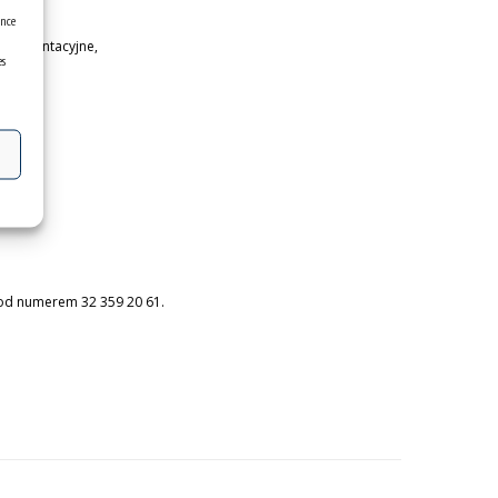
ence
mplementacyjne,
es
pod numerem 32 359 20 61.