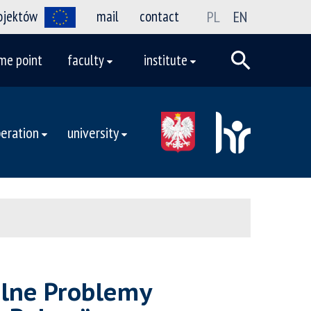
rojektów
mail
contact
PL
EN
me point
faculty
institute
eration
university
alne Problemy