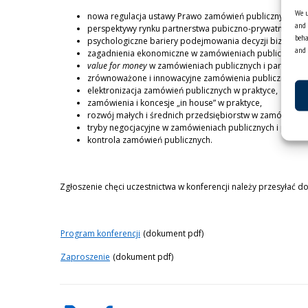
We u
nowa regulacja ustawy Prawo zamówień publicznych – u
and 
perspektywy rynku partnerstwa pubiczno-prywatnego w P
beha
psychologiczne bariery podejmowania decyzji biznesow
and 
zagadnienia ekonomiczne w zamówieniach publicznych i
value for money
w zamówieniach publicznych i partnerst
zrównoważone i innowacyjne zamówienia publiczne. Asp
elektronizacja zamówień publicznych w praktyce,
zamówienia i koncesje „in house” w praktyce,
rozwój małych i średnich przedsiębiorstw w zamówienia
tryby negocjacyjne w zamówieniach publicznych i partn
kontrola zamówień publicznych.
Zgłoszenie chęci uczestnictwa w konferencji należy przesyłać 
Program konferencji
(dokument pdf)
Zaproszenie
(dokument pdf)