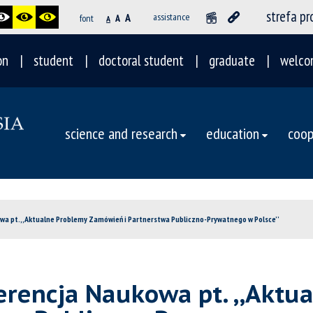
strefa p
A
assistance
font
A
A
on
student
doctoral student
graduate
welco
science and research
education
coop
wa pt. ,,Aktualne Problemy Zamówień i Partnerstwa Publiczno-Prywatnego w Polsce’’
erencja Naukowa pt. ,,Aktu