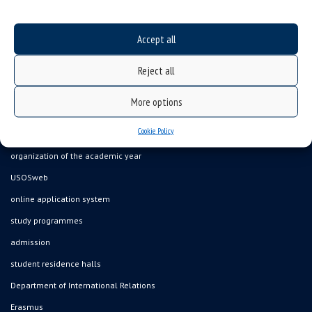
Accept all
Reject all
Data availability statement
sitemap
More options
job offers
Cookie Policy
what we do?
organization of the academic year
USOSweb
online application system
study programmes
admission
student residence halls
Department of International Relations
Erasmus