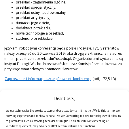
przekład - zagadnienia ogólne,
przekład specjalistyczny,
przekład ustny i audiowizualny,
przekład artystyczny,
tłumacz i jego dzieło,
dydaktyka przekładu,
nowe technologie a przekład,
studenci o przekładzie.
Językami roboczymi konferencji będą polski i rosyjski. Tytuły referatów
należy przesyłać do 20 czerwca 2019 roku drogą elektroniczną na adres
e-mail: przestrzenieprzekladu@us.edu.pl. Organizatorami wydarzenia są
Instytut Filologii Wschodniosłowiańskiej oraz Komisja Przekładoznawcza
przy Międzynarodowym Komitecie Slawistów.
Zaproszenie i informacje szczegółowe nt. konferencji
(pdf, 172,5 kB)
Dear Users,
We use technologies like cookies to store and/or access device information. We do this to improve
browsing experience and to show personalized ads. Consenting to these technologies will allow us
to process data such as browsing behavior or unique IDs on this site. Not consenting or
withdrawing consent, may adversely affect certain features and functions.