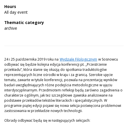
Hours
All day event
Thematic category
archive
24 i 25 października 2019 roku na
Wydziale Filologicznym
w Sosnowcu
odbywać się będzie kolejna edycja konferencji pt. „Przestrzenie
przekładu”, która stanie się okazją do spotkania traduktologów
reprezentujących liczne ośrodki w kraju i za granicą. Szerokie ujęcie
tematu, zawarte w tytule konferencji, pozwala na prezentację wyników
badań uwzględniających różne podejścia metodologiczne w ujęciu
interdyscyplinarnym. Przedmiotem refleksji będą zarówno zagadnienia o
charakterze ogólnym, jak też szczegółowe zjawiska analizowane na
podstawie przekładów tekstów literackich i specjalistycznych. W
programie piątej edycji pojawi się nowa sekcja poświęcona problemowi
zastosowania w przekładzie nowych technologii.
Obrady odbywać będą się w następujących sekcjach: