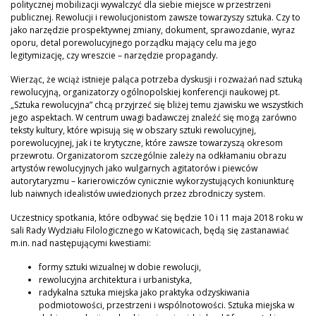
politycznej mobilizacji wywalczyć dla siebie miejsce w przestrzeni
publicznej. Rewolucji i rewolucjonistom zawsze towarzyszy sztuka. Czy to
jako narzędzie prospektywnej zmiany, dokument, sprawozdanie, wyraz
oporu, detal porewolucyjnego porządku mający celu ma jego
legitymizację, czy wreszcie – narzędzie propagandy.
Wierząc, że wciąż istnieje paląca potrzeba dyskusji i rozważań nad sztuką
rewolucyjną, organizatorzy ogólnopolskiej konferencji naukowej pt.
„Sztuka rewolucyjna” chcą przyjrzeć się bliżej temu zjawisku we wszystkich
jego aspektach. W centrum uwagi badawczej znaleźć się mogą zarówno
teksty kultury, które wpisują się w obszary sztuki rewolucyjnej,
porewolucyjnej, jak i te krytyczne, które zawsze towarzyszą okresom
przewrotu. Organizatorom szczególnie zależy na odkłamaniu obrazu
artystów rewolucyjnych jako wulgarnych agitatorów i piewców
autorytaryzmu – karierowiczów cynicznie wykorzystujących koniunkturę
lub naiwnych idealistów uwiedzionych przez zbrodniczy system.
Uczestnicy spotkania, które odbywać się będzie 10 i 11 maja 2018 roku w
sali Rady Wydziału Filologicznego w Katowicach, będą się zastanawiać
m.in. nad następującymi kwestiami:
formy sztuki wizualnej w dobie rewolucji,
rewolucyjna architektura i urbanistyka,
radykalna sztuka miejska jako praktyka odzyskiwania
podmiotowości, przestrzeni i wspólnotowości. Sztuka miejska w