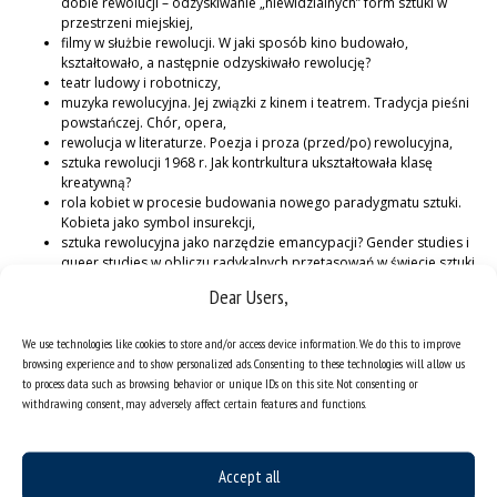
dobie rewolucji – odzyskiwanie „niewidzialnych” form sztuki w
przestrzeni miejskiej,
filmy w służbie rewolucji. W jaki sposób kino budowało,
kształtowało, a następnie odzyskiwało rewolucję?
teatr ludowy i robotniczy,
muzyka rewolucyjna. Jej związki z kinem i teatrem. Tradycja pieśni
powstańczej. Chór, opera,
rewolucja w literaturze. Poezja i proza (przed/po) rewolucyjna,
sztuka rewolucji 1968 r. Jak kontrkultura ukształtowała klasę
kreatywną?
rola kobiet w procesie budowania nowego paradygmatu sztuki.
Kobieta jako symbol insurekcji,
sztuka rewolucyjna jako narzędzie emancypacji? Gender studies i
queer studies w obliczu radykalnych przetasowań w świecie sztuki,
relacyjność sztuki rewolucyjnej,
Dear Users,
rewolucja kulturalna lat 30. w ZSRR. Socrealizm jako strategia
cementowania osiągnięć heroicznego okresu rewolucji,
artysta – „inżynier dusz”. Jego rola w dziele tworzenia „nowego
We use technologies like cookies to store and/or access device information. We do this to improve
człowieka”,
browsing experience and to show personalized ads. Consenting to these technologies will allow us
awangarda – futuryści, konstruktywiści, twórcy związani z
to process data such as browsing behavior or unique IDs on this site. Not consenting or
Proletkultem i LEF, grupa Kino-Oko,
withdrawing consent, may adversely affect certain features and functions.
sztuka funkcjonalna i wzornictwo okresu rewolucji oraz
towarzyszące im reklama, kolaż,
wojny chłopskie, przewroty antykolonialne i ich recepcja w kulturze
Accept all
europejskiej,