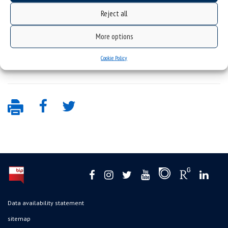
tradycja plebejska w sztuce rewolucyjnej.
Reject all
More options
Organizatorem konferencji jest Instytut Nauk o Literaturze Polskiej im.
Ireneusza Opackiego.
Cookie Policy
Szczegółowy program konferencji
(pdf, 514,33 kB)
Data availability statement
sitemap