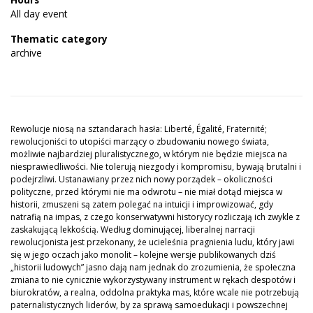
All day event
Thematic category
archive
Rewolucje niosą na sztandarach hasła: Liberté, Égalité, Fraternité;
rewolucjoniści to utopiści marzący o zbudowaniu nowego świata,
możliwie najbardziej pluralistycznego, w którym nie będzie miejsca na
niesprawiedliwości. Nie tolerują niezgody i kompromisu, bywają brutalni i
podejrzliwi. Ustanawiany przez nich nowy porządek – okoliczności
polityczne, przed którymi nie ma odwrotu – nie miał dotąd miejsca w
historii, zmuszeni są zatem polegać na intuicji i improwizować, gdy
natrafią na impas, z czego konserwatywni historycy rozliczają ich zwykle z
zaskakującą lekkością. Według dominującej, liberalnej narracji
rewolucjonista jest przekonany, że ucieleśnia pragnienia ludu, który jawi
się w jego oczach jako monolit – kolejne wersje publikowanych dziś
„historii ludowych” jasno dają nam jednak do zrozumienia, że społeczna
zmiana to nie cynicznie wykorzystywany instrument w rękach despotów i
biurokratów, a realna, oddolna praktyka mas, które wcale nie potrzebują
paternalistycznych liderów, by za sprawą samoedukacji i powszechnej