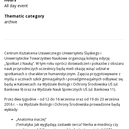
All day event
Thematic category
archive
Centrum Kształcenia Ustawicznego Uniwersytetu Śląskiego i
Uniwersyteckie Towarzystwo Naukowe organizują kolejną edycję
„Spotkań z Nauką”. W tym roku oprócz doświadczeń i pokazów z obszaru
nauk przyrodniczych uczestnicy będą mieli okazję wziąć udział w
spotkaniach o charakterze humanistycznym. Zajęcia przygotowywane z
myślą o uczniach szkół gimnazjalnych i ponadgimnazjalnych odbywać się
będą w Katowicach: na Wydziale Biologii i Ochrony Środowiska UŚ (ul.
Bankowa 9) oraz na Wydziale Nauk Społecznych UŚ (ul. Bankowa 11).
Przez dwa tygodnie – od 12 do 16 września oraz od 19 do 23 września
2016 r. – na Wydziale Biologii i Ochrony Środowiska prowadzone będą
wykłady:
„Anatomia inaczej”
(Tematyka: Jak wyglądają zastawki serca? Nerka w miednicy czy