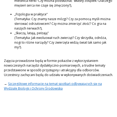
miednica nerki? Czy można podsłuchać własny żołądek? Dlaczego
mięsień serca nie czuje się zmęczony?),
„Fizjologia w praktyce”
(Tematyka: Czy znamy nasze mózgi? Czy za pomocą myśli można
sterować odrzutowcem? Czy można zmierzyć złość? Co gra na
naszych nerwach?),
„Skaczą, latają, pełzają”
(Tematyka: Jak ewoluował ruch zwierząt? Czy skrzydła, odnóża,
nogi to różne narządy? Czy zwierzęta widzą świat tak samo jak
my?).
Zajęcia prowadzone będą w formie pokazów z wykorzystaniem
nowoczesnych narzędzi dydaktyczno-pomiarowych, a trudne tematy
przedstawione w sposób przystępny i atrakcyjny dla odbiorców.
Uczestnicy zachęcani będą do udziału w wykonywanych doświadczeniach.
→
Szczegółowe informacje na temat spotkań odbywających się na
Wydziale Biologii i Ochrony Środowiska