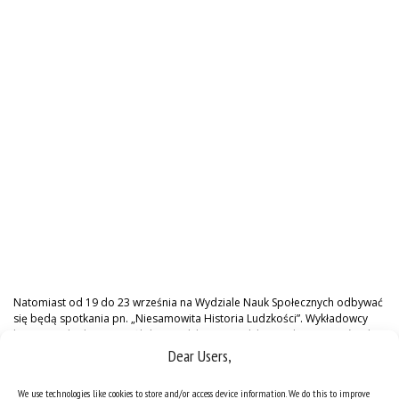
Natomiast od 19 do 23 września na Wydziale Nauk Społecznych odbywać
się będą spotkania pn. „Niesamowita Historia Ludzkości”. Wykładowcy
historii, politologii oraz filologii polskiej i angielskiej zachęcą uczniów do
poznania historii kultury, opowiadając o tych meandrach jej dziejów,
Dear Users,
które decydują o obliczu współczesności, a które z różnych powodów
zostały przemilczane lub zapomniane. Uczestnicy będą mieli okazję
We use technologies like cookies to store and/or access device information. We do this to improve
poznać odpowiedzi na takie pytania, jak: