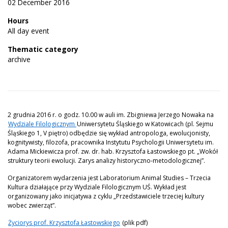
02 December 2016
Hours
All day event
Thematic category
archive
2 grudnia 2016 r. o godz. 10.00 w auli im. Zbigniewa Jerzego Nowaka na
Wydziale Filologicznym
Uniwersytetu Śląskiego w Katowicach (pl. Sejmu
Śląskiego 1, V piętro) odbędzie się wykład antropologa, ewolucjonisty,
kognitywisty, filozofa, pracownika Instytutu Psychologii Uniwersytetu im.
Adama Mickiewicza prof. zw. dr. hab. Krzysztofa Łastowskiego pt. „Wokół
struktury teorii ewolucji. Zarys analizy historyczno-metodologicznej”.
Organizatorem wydarzenia jest Laboratorium Animal Studies – Trzecia
Kultura działające przy Wydziale Filologicznym UŚ. Wykład jest
organizowany jako inicjatywa z cyklu „Przedstawiciele trzeciej kultury
wobec zwierząt”.
Życiorys prof. Krzysztofa Łastowskiego
(plik pdf)