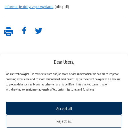
Informacje dotyczące wykładu
(plik pdf)
Dear Users,
We use technologies like cookies to store and/or access device information. We do this to improve
browsing experience and to show personalized ads. Consenting to these technologies will allow us
to process data such as browsing behavior or unique IDs on this site. Not consenting or
Data availability statement
withdrawing consent, may adversely affect certain features and functions.
sitemap
job offers
Accept all
what we do?
organization of the academic year
Reject all