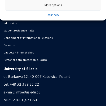
USOSweb
More options
online application system
Cookie Policy
study programmes
admission
student residence halls
Department of International Relations
Erasmus
gadgets – internet shop
Personal data protection & RODO
University of Silesia
ul. Bankowa 12, 40-007 Katowice, Poland
tel. +48 32 359 22 22
e-mail:
info@us.edu.pl
NIP: 634-019-71-34