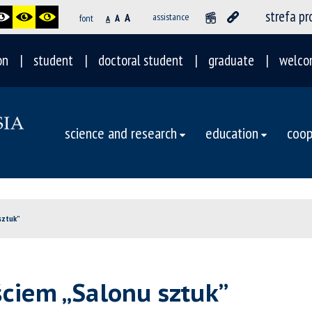
strefa p
A
assistance
font
A
A
on
student
doctoral student
graduate
welco
science and research
education
coop
 sztuk”
ściem „Salonu sztuk”