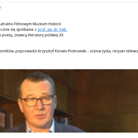
n
eatralno-Filmowym Muzeum Historii
ocznie się spotkanie z
prof. zw. dr. hab.
 i poetą, znawcą literatury polskiej XX
omików, poprowadzi Krzysztof Korwin-Piotrowski – scenarzysta, reżyser telewizyj