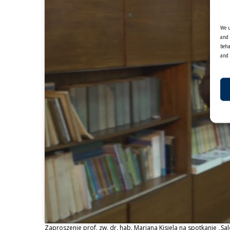
We u
and 
beha
and 
Zaproszenie prof. zw. dr. hab. Mariana Kisiela na spotkanie „Sal