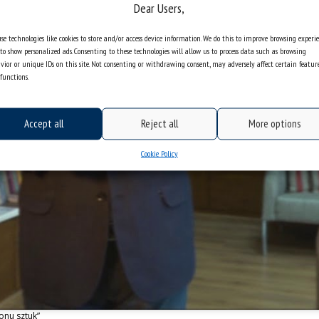
Dear Users,
se technologies like cookies to store and/or access device information. We do this to improve browsing experi
Kliknij "zgadzam się", żeby włączyć
to show personalized ads. Consenting to these technologies will allow us to process data such as browsing
Youtube
vior or unique IDs on this site. Not consenting or withdrawing consent, may adversely affect certain featur
functions.
Cookie Policy
Zgadzam się
Accept all
Reject all
More options
Cookie Policy
onu sztuk”