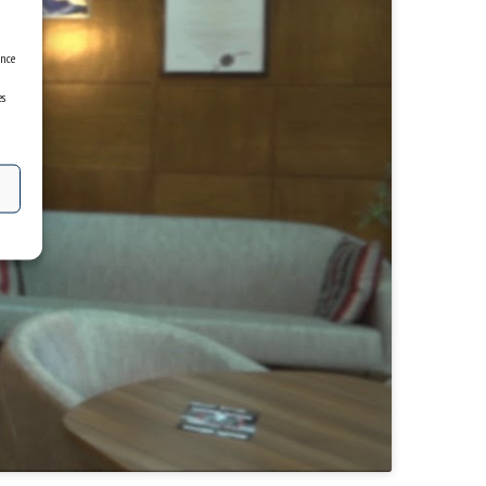
ence
es