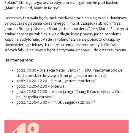
Poland”, którego tegoroczna edycja przebiegać będzie pod hasłem
„Made in Poland, Made in Korea”.
Uczestnicy festiwalu będą mieli możliwość wcielenia się w rolę detektywa,
by podczas oglądania koreańskiego filmu pt. „Zagadka zbrodni” (reż.
Joon-ho Bong) i polskiego filmu „Jestem mordercą” (reż. Maciej Pieprzyca)
szukać seryjnego zabójcy. Dwa odległe kraje połączy jeden problem i
wspólne audytorium. „Made in Poland” stanie się ponadto okazją, by
dowiedzieć się ciekawych rzeczy na temat prezentowanych filmów,
których fabuła na pewno będzie trzymała w napięciu do ostatniej minuty.
Harmonogram
:
godz. 10.00 – prelekcja Natalii Bartukh (II MU, międzynarodowe
studia polskie) dotycząca filmu pt. „Jestem mordercą”,
godz. 10.20–12.20 – film pt. „Jestem mordercą”,
godz. 12.20–12.30 – przerwa,
godz. 12.30–12.50 – prelekcja mgr. Chang Il You dotycząca filmu
pt. „Zagadka zbrodni”,
godz. 12.50–15.00 – film pt. „Zagadka zbrodni”.