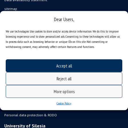
sitemap
job offers
Dear Users,
what we do?
We use technologies like cookies to store and/or access device information. We do this to improve
organization of the academic year
browsing experience and to show personalized ads. Consenting to these technologies will allow us
to process data such as browsing behavior or unique IDs on this site. Not consenting or
USOSweb
withdrawing consent, may adversely affect certain features and functions.
online application system
study programmes
Accept all
admission
Reject all
student residence halls
Department of International Relations
More options
Erasmus
Cookie Policy
gadgets – internet shop
Personal data protection & RODO
University of Silesia