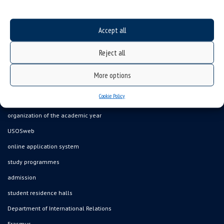
Accept all
Reject all
Data availability statement
sitemap
More options
job offers
Cookie Policy
what we do?
organization of the academic year
USOSweb
online application system
study programmes
admission
student residence halls
Department of International Relations
Erasmus