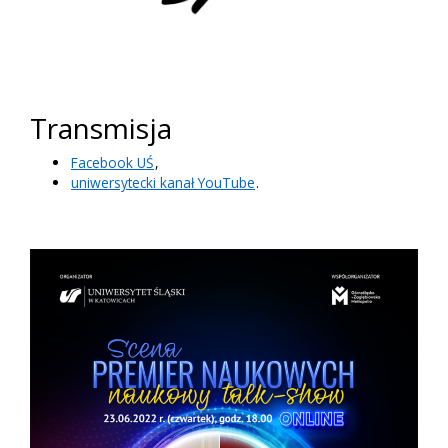
Transmisja
Facebook UŚ
,
uniwersytecki kanał YouTube
.