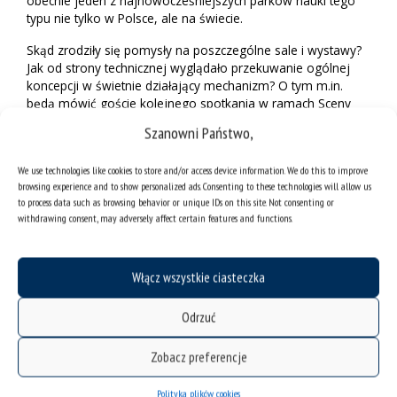
obecnie jeden z najnowocześniejszych parków nauki tego
typu nie tylko w Polsce, ale na świecie.
Skąd zrodziły się pomysły na poszczególne sale i wystawy?
Jak od strony technicznej wyglądało przekuwanie ogólnej
koncepcji w świetnie działający mechanizm? O tym m.in.
będą mówić goście kolejnego spotkania w ramach Sceny
Premier Naukowych: dr Jacek Czakański – astronom w
Szanowni Państwo,
Planetarium oraz prof. Damian Gąsiorek – odpowiedzialny
w radzie konsultacyjnej za nadzorowanie przetargów
We use technologies like cookies to store and/or access device information. We do this to improve
dotyczących stanowisk z zakresu astronomii, sejsmologii i
browsing experience and to show personalized ads. Consenting to these technologies will allow us
meteorologii.
to process data such as browsing behavior or unique IDs on this site. Not consenting or
withdrawing consent, may adversely affect certain features and functions.
Rozmowę w czwartek 23 czerwca poprowadzą Jarosław
Juszkiewicz – dziennikarz, a także rzecznik prasowy
Planetarium – Śląskiego Parku Nauki oraz Ewa
Niewiadomska – dziennikarka Polskiego Radia Katowice.
Włącz wszystkie ciasteczka
Wydarzenie będzie tłumaczone na Polski Język Migowy.
Odrzuć
Zobacz preferencje
Będzie to ostatnie spotkanie w ramach drugiej edycji Sceny
Premier Naukowych. Cykl zostanie wznowiony we wrześniu.
Polityka plików cookies