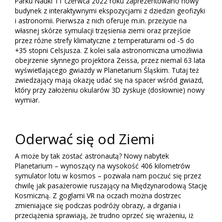
Parku Nauki 11 czerwca 2022 roku zaprezentowano nowy
budynek z interaktywnymi ekspozycjami z dziedzin geofizyki
i astronomii. Pierwsza z nich oferuje m.in. przeżycie na
własnej skórze symulacji trzęsienia ziemi oraz przejście
przez różne strefy klimatyczne z temperaturami od -5 do
+35 stopni Celsjusza. Z kolei sala astronomiczna umożliwia
obejrzenie słynnego projektora Zeissa, przez niemal 63 lata
wyświetlającego gwiazdy w Planetarium Śląskim. Tutaj też
zwiedzający mają okazję udać się na spacer wśród gwiazd,
który przy założeniu okularów 3D zyskuje (dosłownie) nowy
wymiar.
Oderwać się od Ziemi
A może by tak zostać astronautą? Nowy nabytek
Planetarium – wynoszący na wysokość 406 kilometrów
symulator lotu w kosmos – pozwala nam poczuć się przez
chwilę jak pasażerowie ruszający na Międzynarodową Stację
Kosmiczną. Z goglami VR na oczach można dostrzec
zmieniające się podczas podróży obrazy, a drgania i
przeciążenia sprawiają, że trudno oprzeć się wrażeniu, iż