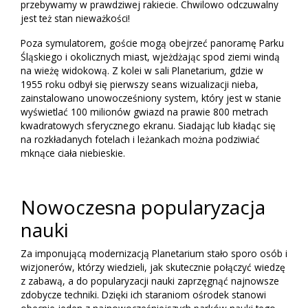
przebywamy w prawdziwej rakiecie. Chwilowo odczuwalny
jest też stan nieważkości!
Poza symulatorem, goście mogą obejrzeć panoramę Parku
Śląskiego i okolicznych miast, wjeżdżając spod ziemi windą
na wieżę widokową. Z kolei w sali Planetarium, gdzie w
1955 roku odbył się pierwszy seans wizualizacji nieba,
zainstalowano unowocześniony system, który jest w stanie
wyświetlać 100 milionów gwiazd na prawie 800 metrach
kwadratowych sferycznego ekranu. Siadając lub kładąc się
na rozkładanych fotelach i leżankach można podziwiać
mknące ciała niebieskie.
Nowoczesna popularyzacja
nauki
Za imponującą modernizacją Planetarium stało sporo osób i
wizjonerów, którzy wiedzieli, jak skutecznie połączyć wiedzę
z zabawą, a do popularyzacji nauki zaprzęgnąć najnowsze
zdobycze techniki. Dzięki ich staraniom ośrodek stanowi