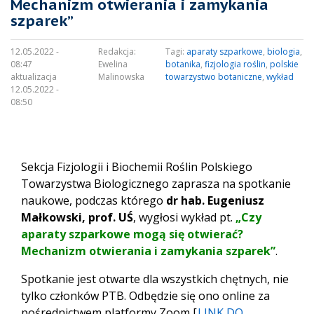
Mechanizm otwierania i zamykania
szparek”
12.05.2022 -
Redakcja:
Tagi:
aparaty szparkowe
,
biologia
,
08:47
Ewelina
botanika
,
fizjologia roślin
,
polskie
aktualizacja
Malinowska
towarzystwo botaniczne
,
wykład
12.05.2022 -
08:50
Sekcja Fizjologii i Biochemii Roślin Polskiego
Towarzystwa Biologicznego zaprasza na spotkanie
naukowe, podczas którego
dr hab. Eugeniusz
Małkowski, prof. UŚ
, wygłosi wykład pt.
„Czy
aparaty szparkowe mogą się otwierać?
Mechanizm otwierania i zamykania szparek”
.
Spotkanie jest otwarte dla wszystkich chętnych, nie
tylko członków PTB. Odbędzie się ono online za
pośrednictwem platformy Zoom [
LINK DO