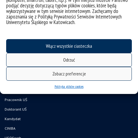
(komputer, smartfon, tablet, itp.). W tym miejscu możecie Państwo
sukcesy
wyróżnienie
podjąć decyzję dotyczącą typów plików cookies, które będą
wykorzystywane w tym serwisie internetowym. Zachęcamy do
zapoznania się z Polityką Prywatności Serwisów Internetowych
Uniwersytetu Śląskiego w Katowicach.
Włącz wszystkie ciasteczka
Odrzuć
deklaracja dostępności
Zobacz preferencje
mapa strony
Polityka plików cookies
Wydział Nauk Przyrodniczych
Pracownik UŚ
Doktorant UŚ
Kandydat
CINIBA
USOSweb