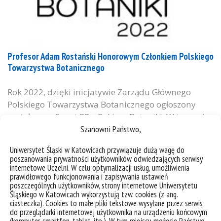
Profesor Adam Rostański Honorowym Członkiem Polskiego
Towarzystwa Botanicznego
Rok 2022, dzięki inicjatywie Zarządu Głównego
Polskiego Towarzystwa Botanicznego ogłoszony
został przez Senat RP – Rokiem Botaniki. W tym roku
Szanowni Państwo,
właśnie, 100 lat swojej działalności obchodzi Polskie
Towarzystwo Botaniczne, powołane do życia w roku
Uniwersytet Śląski w Katowicach przywiązuje dużą wagę do
1922. W trakcie centralnych obchodów Roku
poszanowania prywatności użytkowników odwiedzających serwisy
Botaniki i 100-lecia Polskiego Towarzystwa
internetowe Uczelni. W celu optymalizacji usług, umożliwienia
prawidłowego funkcjonowania i zapisywania ustawień
Botanicznego (28 czerwca b.r.) w Warszawie nasz
poszczególnych użytkowników, strony internetowe Uniwersytetu
pracownik – prof....
Śląskiego w Katowicach wykorzystują tzw. cookies (z ang.
ciasteczka). Cookies to małe pliki tekstowe wysyłane przez serwis
kategorie:
aktualności
osiągnięcia
wiadomości
do przeglądarki internetowej użytkownika na urządzeniu końcowym
tagi :
botanika
członkostwo honorowe
polskie towarzystwo botaniczne
rok botaniki