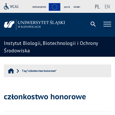
PL
EN
strefa projektów
poczta
kontakt
Instytut Biologii, Biotechnologii i Ochrony
Środowiska
Tag "członkostwo honorowe"
członkostwo honorowe