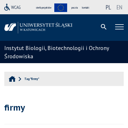
PL
EN
strefa projektów
poczta
kontakt
Instytut Biologii, Biotechnologii i Ochrony
Środowiska
Tag "firmy"
firmy