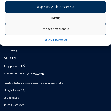
mapa strony
Włącz wszystkie ciasteczka
Wydział Nauk Przyrodniczych
Odrzuć
Pracownik UŚ
Doktorant UŚ
Zobacz preferencje
Kandydat
Polityka plików cookies
CINIBA
USOSweb
OPUS UŚ
Akty prawne UŚ
Archiwum Prac Dyplomowych
Instytut Biologii, Biotechnologii i Ochrony Środowiska
ul. Jagiellońska 28,
ul. Bankowa 9,
40-032 KATOWICE