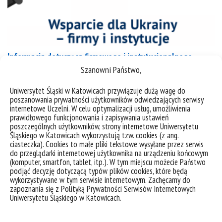
Informacja dotycząca firmowego i instytucjonalnego
wsparcia dla obywateli Ukrainy
Szanowni Państwo,
Uniwersytet Śląski w Katowicach przywiązuje dużą wagę do
poszanowania prywatności użytkowników odwiedzających serwisy
kategorie:
pomoc dla ukrainy
internetowe Uczelni. W celu optymalizacji usług, umożliwienia
tagi :
firmy
instytucje
pomoc
ukraina
wsparcie
prawidłowego funkcjonowania i zapisywania ustawień
poszczególnych użytkowników, strony internetowe Uniwersytetu
Śląskiego w Katowicach wykorzystują tzw. cookies (z ang.
ciasteczka). Cookies to małe pliki tekstowe wysyłane przez serwis
do przeglądarki internetowej użytkownika na urządzeniu końcowym
(komputer, smartfon, tablet, itp.). W tym miejscu możecie Państwo
podjąć decyzję dotyczącą typów plików cookies, które będą
wykorzystywane w tym serwisie internetowym. Zachęcamy do
zapoznania się z Polityką Prywatności Serwisów Internetowych
Uniwersytetu Śląskiego w Katowicach.
deklaracja dostępności