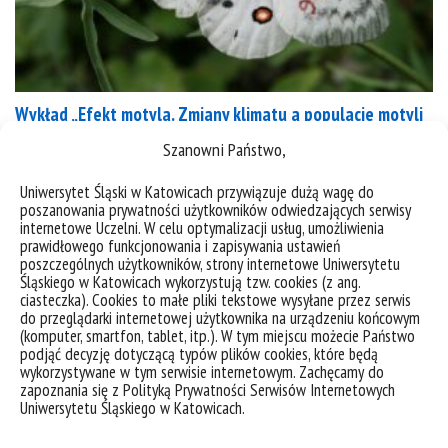
Wykład „Efekt motyla. Zmiany klimatu a populacje motyli
z rodzaju niepylak (30 lat naukowej przygody)”
Szanowni Państwo,
Uniwersytet Śląski w Katowicach przywiązuje dużą wagę do
kategorie:
aktualności
spotkania, wykłady
wydarzenia
poszanowania prywatności użytkowników odwiedzających serwisy
tagi :
gatunki zagrożone
motyle
niepylak
niepylak apollo
pieniński park narodowy
internetowe Uczelni. W celu optymalizacji usług, umożliwienia
pieniny
prawidłowego funkcjonowania i zapisywania ustawień
poszczególnych użytkowników, strony internetowe Uniwersytetu
Śląskiego w Katowicach wykorzystują tzw. cookies (z ang.
ciasteczka). Cookies to małe pliki tekstowe wysyłane przez serwis
do przeglądarki internetowej użytkownika na urządzeniu końcowym
(komputer, smartfon, tablet, itp.). W tym miejscu możecie Państwo
podjąć decyzję dotyczącą typów plików cookies, które będą
wykorzystywane w tym serwisie internetowym. Zachęcamy do
zapoznania się z Polityką Prywatności Serwisów Internetowych
Uniwersytetu Śląskiego w Katowicach.