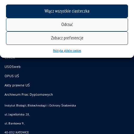
deklaracja dostępności
Włącz wszystkie ciasteczka
mapa strony
Wydział Nauk Przyrodniczych
Odrzuć
Pracownik UŚ
Zobacz preferencje
Doktorant UŚ
Kandydat
Polityka plików cookies
CINIBA
USOSweb
OPUS UŚ
Akty prawne UŚ
Archiwum Prac Dyplomowych
Instytut Biologii, Biotechnologii i Ochrony Środowiska
ul. Jagiellońska 28,
ul. Bankowa 9,
40-032 KATOWICE