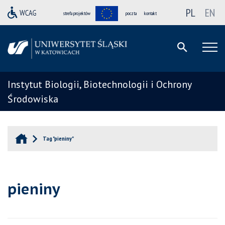
PL
EN
strefa projektów
poczta
kontakt
Instytut Biologii, Biotechnologii i Ochrony
Środowiska
Tag "pieniny"
pieniny